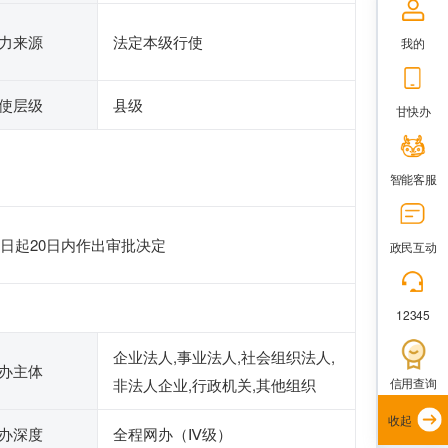
力来源
法定本级行使
我的
使层级
县级
甘快办
智能客服
日起20日内作出审批决定
政民互动
12345
企业法人,事业法人,社会组织法人,
办主体
信用查询
非法人企业,行政机关,其他组织
收起
办深度
全程网办（Ⅳ级）