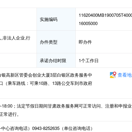
11620400MB1900705T400
实施编码
16005000
,非法人企业,行
办件类型
即办件
承诺办结时限
1个工作日
查看地
白银高新区管委会创业大厦3层白银区政务服务中
窗口（乘车路线：可乘10路、13路公交车到市政府
14:30-18:00；法定节假日期间甘肃政务服务网可正常访问、注册和申报业
正常进行。
服务中心咨询电话）0943-8252635（单位咨询电话）