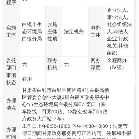
程序
企业法人,
事业法人,
白银市生
实施
社会组织法
实施
申办
态环境局
主体
法定机关
人,非法人
主体
主体
白银分局
性质
企业,行政
机关,其他
组织
委托
联办
网办
全程网办
无
无
部门
机构
深度
（Ⅳ级）
事项
在用
状态
甘肃省白银市白银区南环路4号白银高新
区管委会创业大厦3层白银区政务服务中
办理
心“市生态环境局白银分局C7”窗口（乘
地点
车路线：可乘10路、13路公交车到市政
府政务大厅站下车）
工作日上午8:30-12:00,下午14:30-18:00；法定节
办理
假日期间甘肃政务服务网可正常访问、注册和申报
时间