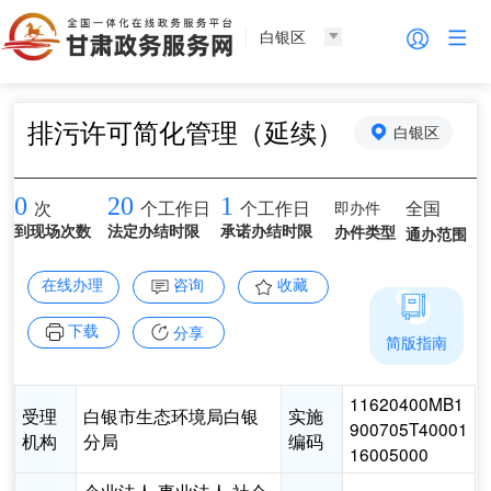
白银区
排污许可简化管理（延续）
白银区
0
20
1
即办件
全国
次
个工作日
个工作日
到现场次数
法定办结时限
承诺办结时限
办件类型
通办范围
在线办理
咨询
收藏
下载
分享
简版指南
11620400MB1
受理
白银市生态环境局白银
实施
900705T40001
机构
分局
编码
16005000