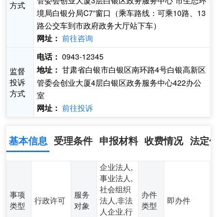
管委会创业大厦3层白银区政务服务中心“市生态环
方式
境局白银分局C7”窗口（乘车路线：可乘10路、13
路公交车到市政府政务大厅站下车）
前往咨询
网址：
0943-12345
电话：
甘肃省白银市白银区南环路4号白银高新区
地址：
监督
投诉
管委会创业大厦4层白银区政务服务中心422办公
方式
室
前往投诉
网址：
基本信息
受理条件
申报材料
收费情况
法定
企业法人,
事业法人,
社会组织
事项
服务
办件
行政许可
法人,非法
即办件
类型
对象
类型
人企业,行