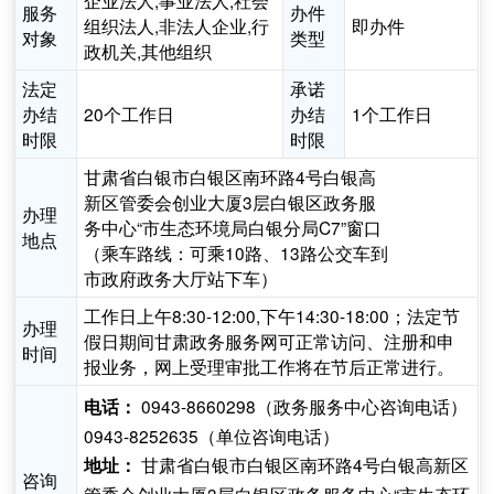
企业法人,事业法人,社会
服务
办件
组织法人,非法人企业,行
即办件
对象
类型
政机关,其他组织
法定
承诺
办结
20个工作日
办结
1个工作日
时限
时限
甘肃省白银市白银区南环路4号白银高
新区管委会创业大厦3层白银区政务服
办理
务中心“市生态环境局白银分局C7”窗口
地点
（乘车路线：可乘10路、13路公交车到
市政府政务大厅站下车）
工作日上午8:30-12:00,下午14:30-18:00；法定节
办理
假日期间甘肃政务服务网可正常访问、注册和申
时间
报业务，网上受理审批工作将在节后正常进行。
0943-8660298（政务服务中心咨询电话）
电话：
0943-8252635（单位咨询电话）
甘肃省白银市白银区南环路4号白银高新区
地址：
咨询