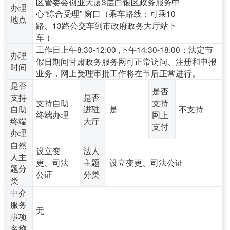
区管委会创业大厦3层白银区政务服务中
办理
心“综合受理” 窗口（乘车路线：可乘10
地点
路、13路公交车到市政府政务大厅站下
车 ）
工作日上午8:30-12:00 ,下午14:30-18:00；法定节
办理
假日期间甘肃政务服务网可正常访问、注册和申报
时间
业务，网上受理审批工作将在节后正常进行。
是否
是否
支持
是否
支持自助
支持
自助
进驻
是
不支持
终端办理
网上
终端
大厅
支付
办理
自然
设立变
法人
人主
更、司法
主题
设立变更、司法公证
题分
公证
分类
类
中介
服务
无
事项
名称