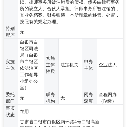
续。律师事务所被注销后的债权、债务由律师事务
所的设立人、合伙人承担。律师事务所被注销的，
其业务档案、财务账簿、本所印章的移管、处置，
按照有关规定办理。
特别
无
程序
白银市白
银区司法
局（白银
实施
实施
市白银区
申办
主体
法定机关
企业法人
主体
依法治区
主体
性质
工作领导
小组办公
室）
委托
联办
网办
全程网办
无
无
部门
机构
深度
（Ⅳ级）
事项
在用
状态
甘肃省白银市白银区南环路4号白银高新