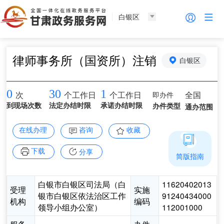
白银区
律师事务所（国资所）注销
白银区
0
30
1
即办件
全国
次
个工作日
个工作日
到现场次数
法定办结时限
承诺办结时限
办件类型
通办范围
在线办理
咨询
收藏
下载
分享
简版指南
白银市白银区司法局（白
11620402013
受理
实施
银市白银区依法治区工作
91240434000
机构
编码
领导小组办公室）
112001000