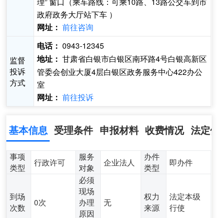
理” 窗口（乘车路线：可乘10路、13路公交车到市
政府政务大厅站下车 ）
前往咨询
网址：
0943-12345
电话：
甘肃省白银市白银区南环路4号白银高新区
地址：
监督
投诉
管委会创业大厦4层白银区政务服务中心422办公
方式
室
前往投诉
网址：
基本信息
受理条件
申报材料
收费情况
法定
事项
服务
办件
行政许可
企业法人
即办件
类型
对象
类型
必须
现场
到场
权力
法定本级
0次
办理
无
次数
来源
行使
原因