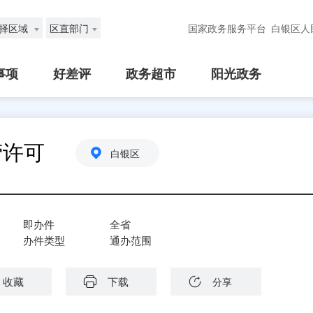
择区域
区直部门
国家政务服务平台
白银区人
事项
好差评
政务超市
阳光政务
营许可
白银区
即办件
全省
办件类型
通办范围
收藏
下载
分享