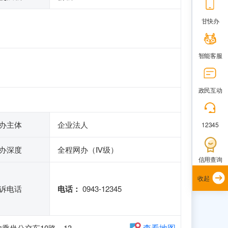
甘快办
智能客服
政民互动
办主体
企业法人
12345
办深度
全程网办（Ⅳ级）
信用查询
收起
诉电话
电话：
0943-12345
查看地图
乘坐公交车10路、13