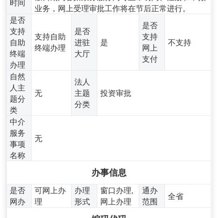
时间
业务，网上受理审批工作将在节后正常进行。
是否
是否
支持
是否
支持自助
支持
自助
进驻
是
不支持
终端办理
网上
终端
大厅
支付
办理
自然
法人
人主
无
主题
投资审批
题分
分类
类
中介
服务
无
事项
名称
办事信息
是否
可网上办
办理
窗口办理,
通办
全省
网办
理
形式
网上办理
范围