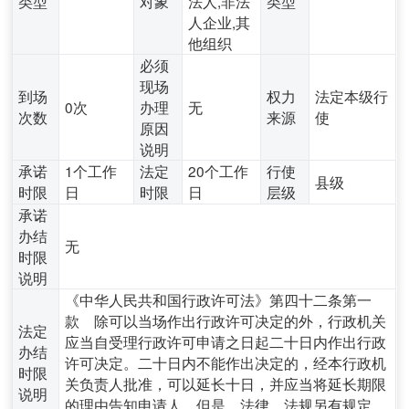
类型
对象
法人,非法
类型
人企业,其
他组织
必须
现场
到场
权力
法定本级行
0次
办理
无
次数
来源
使
原因
说明
承诺
1个工作
法定
20个工作
行使
县级
时限
日
时限
日
层级
承诺
办结
无
时限
说明
《中华人民共和国行政许可法》第四十二条第一
款 除可以当场作出行政许可决定的外，行政机关
法定
应当自受理行政许可申请之日起二十日内作出行政
办结
许可决定。二十日内不能作出决定的，经本行政机
时限
关负责人批准，可以延长十日，并应当将延长期限
说明
的理由告知申请人。但是，法律、法规另有规定