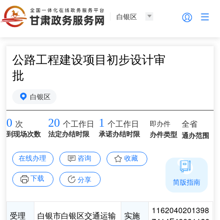
白银区
公路工程建设项目初步设计审
批
白银区
0
20
1
即办件
全省
次
个工作日
个工作日
到现场次数
法定办结时限
承诺办结时限
办件类型
通办范围
在线办理
咨询
收藏
下载
分享
简版指南
1162040201398
受理
白银市白银区交通运输
实施