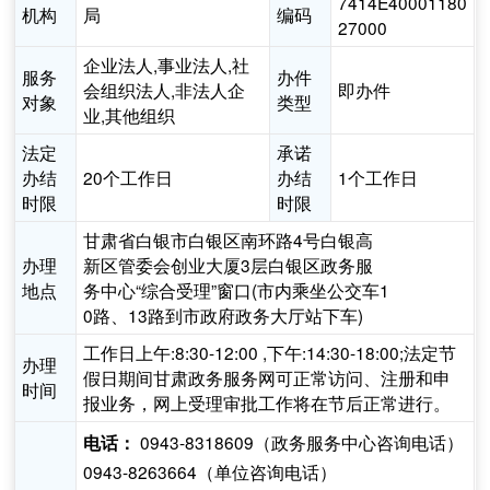
7414E40001180
机构
局
编码
27000
企业法人,事业法人,社
服务
办件
会组织法人,非法人企
即办件
对象
类型
业,其他组织
法定
承诺
办结
20个工作日
办结
1个工作日
时限
时限
甘肃省白银市白银区南环路4号白银高
办理
新区管委会创业大厦3层白银区政务服
地点
务中心“综合受理”窗口(市内乘坐公交车1
0路、13路到市政府政务大厅站下车)
工作日上午:8:30-12:00 ,下午:14:30-18:00;法定节
办理
假日期间甘肃政务服务网可正常访问、注册和申
时间
报业务，网上受理审批工作将在节后正常进行。
0943-8318609（政务服务中心咨询电话）
电话：
0943-8263664（单位咨询电话）