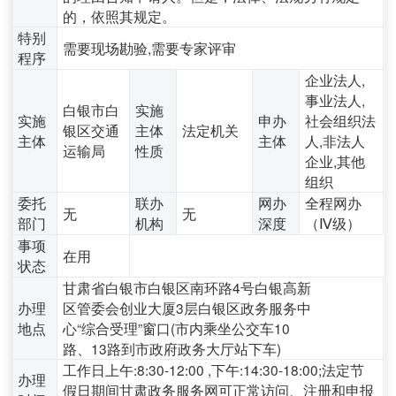
的，依照其规定。
特别
需要现场勘验,需要专家评审
程序
企业法人,
事业法人,
白银市白
实施
实施
申办
社会组织法
银区交通
主体
法定机关
主体
主体
人,非法人
运输局
性质
企业,其他
组织
委托
联办
网办
全程网办
无
无
部门
机构
深度
（Ⅳ级）
事项
在用
状态
甘肃省白银市白银区南环路4号白银高新
办理
区管委会创业大厦3层白银区政务服务中
地点
心“综合受理”窗口(市内乘坐公交车10
路、13路到市政府政务大厅站下车)
工作日上午:8:30-12:00 ,下午:14:30-18:00;法定节
办理
假日期间甘肃政务服务网可正常访问、注册和申报