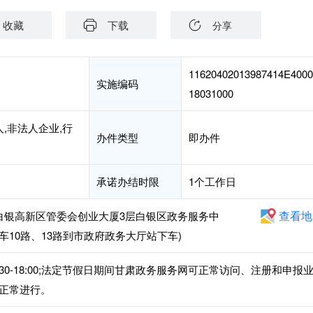
收藏
下载
分享
11620402013987414E4000
实施编码
18031000
,非法人企业,行
办件类型
即办件
承诺办结时限
1个工作日
查看地
白银高新区管委会创业大厦3层白银区政务服务中
车10路、13路到市政府政务大厅站下车)
下午:14:30-18:00;法定节假日期间甘肃政务服务网可正常访问、注册和申报
正常进行。