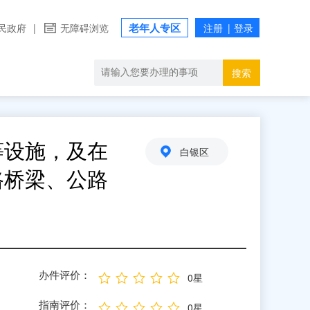
老年人专区
民政府
|
无障碍浏览
搜索
等设施，及在
白银区
路桥梁、公路
办件评价：
0星
指南评价：
0星