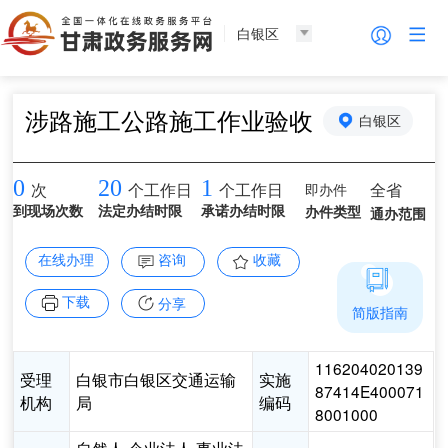
白银区
涉路施工公路施工作业验收
白银区
0
20
1
即办件
全省
次
个工作日
个工作日
到现场次数
法定办结时限
承诺办结时限
办件类型
通办范围
在线办理
咨询
收藏
下载
分享
简版指南
116204020139
受理
白银市白银区交通运输
实施
87414E400071
机构
局
编码
8001000