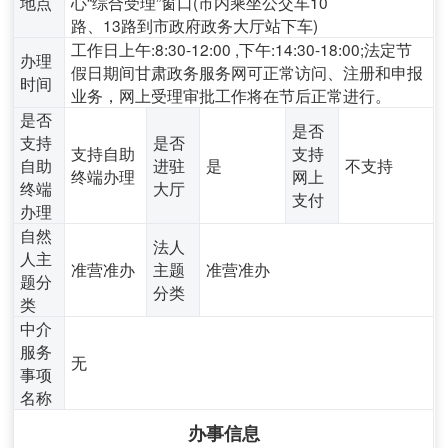
地点
心“综合受理”窗口(市内乘坐公交车10
路、13路到市政府政务大厅站下车)
工作日上午:8:30-12:00 ,下午:14:30-18:00;法定节
办理
假日期间甘肃政务服务网可正常访问、注册和申报
时间
业务，网上受理审批工作将在节后正常进行。
是否
是否
支持
是否
支持自助
支持
自助
进驻
是
不支持
终端办理
网上
终端
大厅
支付
办理
自然
法人
人主
准营准办
主题
准营准办
题分
分类
类
中介
服务
无
事项
名称
办事信息