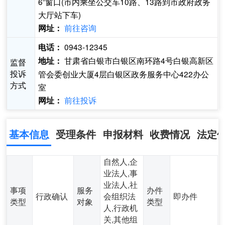
6”窗口(市内乘坐公交车10路、13路到市政府政务
大厅站下车)
前往咨询
网址：
0943-12345
电话：
甘肃省白银市白银区南环路4号白银高新区
地址：
监督
投诉
管会委创业大厦4层白银区政务服务中心422办公
方式
室
前往投诉
网址：
基本信息
受理条件
申报材料
收费情况
法定
自然人,企
业法人,事
业法人,社
事项
服务
办件
行政确认
会组织法
即办件
类型
对象
类型
人,行政机
关,其他组