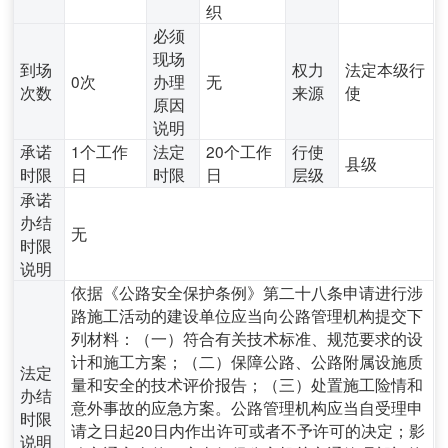
织
必须
现场
到场
权力
法定本级行
0次
办理
无
次数
来源
使
原因
说明
承诺
1个工作
法定
20个工作
行使
县级
时限
日
时限
日
层级
承诺
办结
无
时限
说明
依据《公路安全保护条例》第二十八条申请进行涉
路施工活动的建设单位应当向公路管理机构提交下
列材料：（一）符合有关技术标准、规范要求的设
计和施工方案；（二）保障公路、公路附属设施质
法定
量和安全的技术评价报告；（三）处置施工险情和
办结
意外事故的应急方案。公路管理机构应当自受理申
时限
请之日起20日内作出许可或者不予许可的决定；影
说明