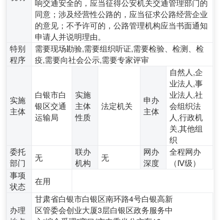
响交通安全的，应当征得公安机关交通管理部门的
同意；涉及经营性公路的，应当征求公路经营企业
的意见；不予许可的，公路管理机构应当书面通知
申请人并说明理由。
特别
需要现场勘验,需要组织听证,需要检验、检测、检
程序
疫,需要向社会公示,需要专家评审
自然人,企
业法人,事
白银市白
实施
业法人,社
实施
申办
银区交通
主体
法定机关
会组织法
主体
主体
运输局
性质
人,行政机
关,其他组
织
委托
联办
网办
全程网办
无
无
部门
机构
深度
（Ⅳ级）
事项
在用
状态
甘肃省白银市白银区南环路4号白银高新
办理
区管委会创业大厦3层白银区政务服务中