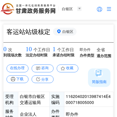
白银区
客运站站级核定
白银区
0
10
1
即办件
全省
次
个工作日
个工作日
到现场次数
法定办结时限
承诺办结时限
办件类型
通办范围
在线办理
咨询
收藏
下载
分享
简版指南
受理
白银市白银区
实施
11620402013987414E4
机构
交通运输局
编码
000718005000
服务
办件
企业法人
即办件