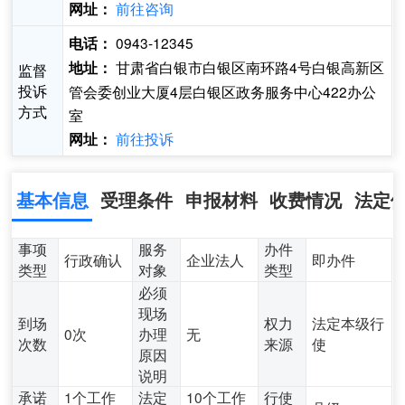
前往咨询
网址：
0943-12345
电话：
甘肃省白银市白银区南环路4号白银高新区
地址：
监督
投诉
管会委创业大厦4层白银区政务服务中心422办公
方式
室
前往投诉
网址：
基本信息
受理条件
申报材料
收费情况
法定
事项
服务
办件
行政确认
企业法人
即办件
类型
对象
类型
必须
现场
到场
权力
法定本级行
0次
办理
无
次数
来源
使
原因
说明
承诺
1个工作
法定
10个工作
行使