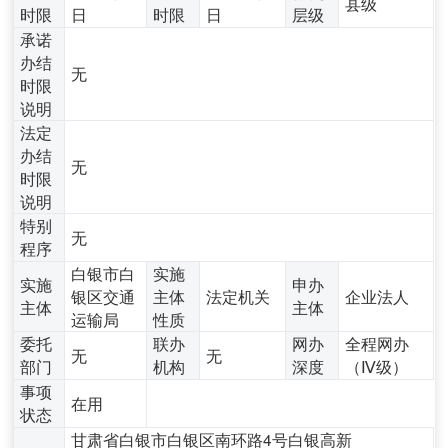
县级
时限
日
时限
日
层级
承诺
办结
无
时限
说明
法定
办结
无
时限
说明
特别
无
程序
白银市白
实施
实施
申办
银区交通
主体
法定机关
企业法人
主体
主体
运输局
性质
委托
联办
网办
全程网办
无
无
部门
机构
深度
（Ⅳ级）
事项
在用
状态
甘肃省白银市白银区南环路4号白银高新