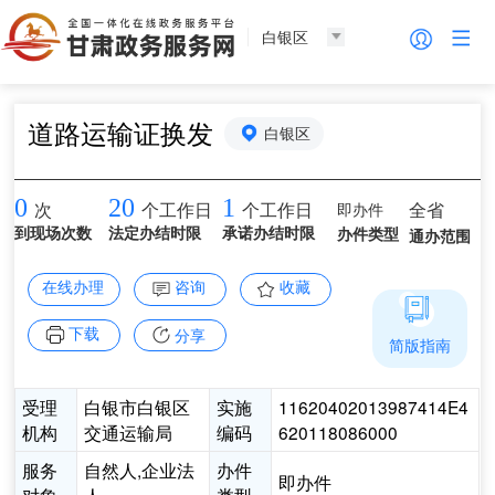
白银区
道路运输证换发
白银区
0
20
1
即办件
全省
次
个工作日
个工作日
到现场次数
法定办结时限
承诺办结时限
办件类型
通办范围
在线办理
咨询
收藏
下载
分享
简版指南
受理
白银市白银区
实施
11620402013987414E4
机构
交通运输局
编码
620118086000
服务
自然人,企业法
办件
即办件