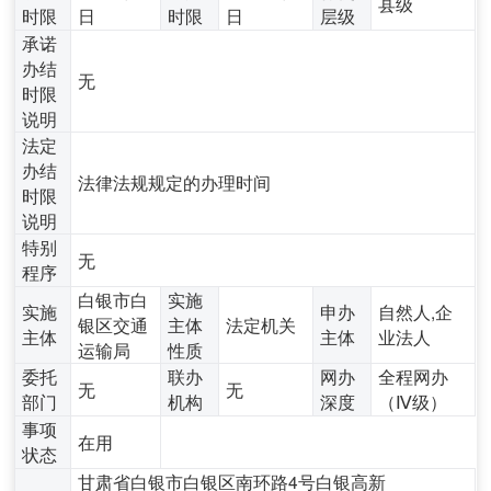
县级
时限
日
时限
日
层级
承诺
办结
无
时限
说明
法定
办结
法律法规规定的办理时间
时限
说明
特别
无
程序
白银市白
实施
实施
申办
自然人,企
银区交通
主体
法定机关
主体
主体
业法人
运输局
性质
委托
联办
网办
全程网办
无
无
部门
机构
深度
（Ⅳ级）
事项
在用
状态
甘肃省白银市白银区南环路4号白银高新