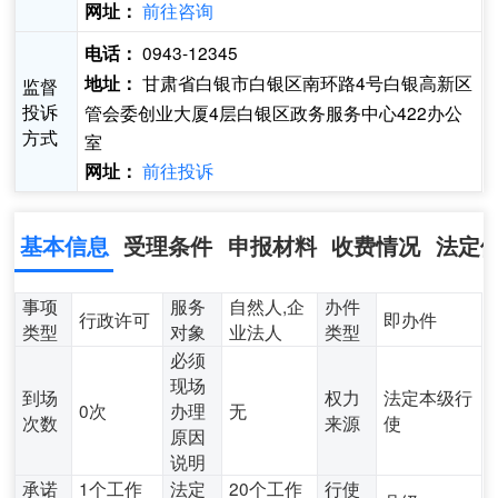
前往咨询
网址：
0943-12345
电话：
甘肃省白银市白银区南环路4号白银高新区
地址：
监督
投诉
管会委创业大厦4层白银区政务服务中心422办公
方式
室
前往投诉
网址：
基本信息
受理条件
申报材料
收费情况
法定
事项
服务
自然人,企
办件
行政许可
即办件
类型
对象
业法人
类型
必须
现场
到场
权力
法定本级行
0次
办理
无
次数
来源
使
原因
说明
承诺
1个工作
法定
20个工作
行使