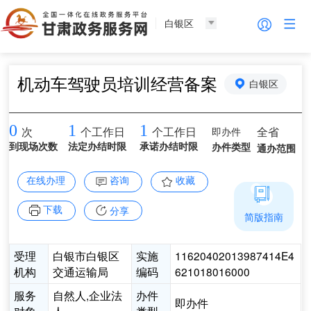
白银区
机动车驾驶员培训经营备案
白银区
0
1
1
即办件
全省
次
个工作日
个工作日
到现场次数
法定办结时限
承诺办结时限
办件类型
通办范围
在线办理
咨询
收藏
下载
分享
简版指南
受理
白银市白银区
实施
11620402013987414E4
机构
交通运输局
编码
621018016000
服务
自然人,企业法
办件
即办件