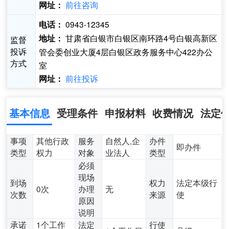
前往咨询
网址：
0943-12345
电话：
甘肃省白银市白银区南环路4号白银高新区
地址：
监督
投诉
管会委创业大厦4层白银区政务服务中心422办公
方式
室
前往投诉
网址：
基本信息
受理条件
申报材料
收费情况
法定
事项
其他行政
服务
自然人,企
办件
即办件
类型
权力
对象
业法人
类型
必须
现场
到场
权力
法定本级行
0次
办理
无
次数
来源
使
原因
说明
承诺
1个工作
法定
行使