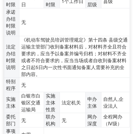
1个工作日
县级
时限
日
时限
层级
承诺
办结
无
时限
说明
《机动车驾驶员培训管理规定》第十四条 县级交通
法定
运输主管部门收到备案材料后，对材料齐全且符合
办结
要求的，应当予以备案并编号归档；对材料不齐全
时限
或者不符合要求的，应当当场或者自收到备案材料
说明
之日起5日内一次性书面通知备案人需要补充的全
部内容。
特别
无
程序
白银市白
实施
实施
申办
自然人,企
银区交通
主体
法定机关
主体
主体
业法人
运输局
性质
委托
联办
网办
全程网办
无
无
部门
机构
深度
（Ⅳ级）
事项