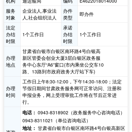
机构
通运输局
编码
E4622018014000
服务
企业法人,事业法
办件
即办件
对象
人,社会组织法人
类型
法定
承诺
办结
1个工作日
办结
1个工作日
时限
时限
甘肃省白银市白银区南环路4号白银高
办理
新区管委会创业大厦3层白银区政务服
地点
务中心东厅“A6”窗口(市内乘坐公交车10
路、13路到市政府政务大厅站下车)
工作日上午8:30-12:00，下午14:30-18:00；法定
办理
节假日期间甘肃政务服务网可正常访问、注册和
时间
申报业务，网上受理审批工作将在节后正常进
行。
0943-8318902（政务服务中心咨询电话）
电话：
0943-8311021（单位咨询电话）
甘肃省白银市白银区南环路4号白银高新区
地址：