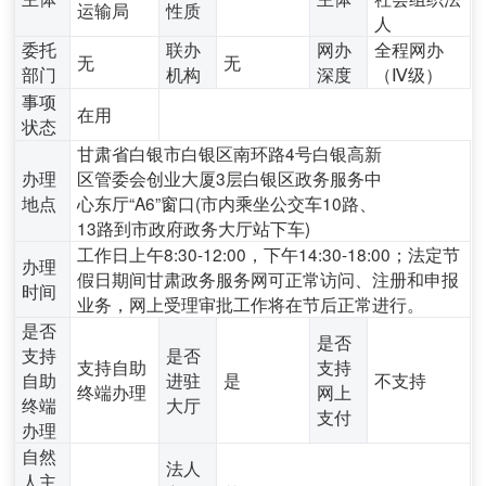
运输局
性质
人
委托
联办
网办
全程网办
无
无
部门
机构
深度
（Ⅳ级）
事项
在用
状态
甘肃省白银市白银区南环路4号白银高新
办理
区管委会创业大厦3层白银区政务服务中
地点
心东厅“A6”窗口(市内乘坐公交车10路、
13路到市政府政务大厅站下车)
工作日上午8:30-12:00，下午14:30-18:00；法定节
办理
假日期间甘肃政务服务网可正常访问、注册和申报
时间
业务，网上受理审批工作将在节后正常进行。
是否
是否
支持
是否
支持自助
支持
自助
进驻
是
不支持
终端办理
网上
终端
大厅
支付
办理
自然
法人
人主