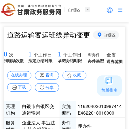
白银区
道路运输客运班线异动变更
白银区
0
1
1
即办件
全省
次
个工作日
个工作日
到现场次数
法定办结时限
承诺办结时限
办件类型
通办范围
在线办理
咨询
收藏
下载
分享
简版指南
受理
白银市白银区交
实施
11620402013987414
机构
通运输局
编码
E4622018016000
服务
企业法人,事业法
办件
即办件