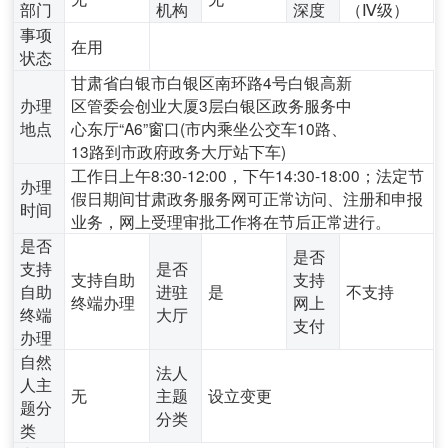
部门
机构
深度
（Ⅳ级）
事项
在用
状态
甘肃省白银市白银区南环路4号白银高新
办理
区管委会创业大厦3层白银区政务服务中
地点
心东厅“A6”窗口(市内乘坐公交车10路、
13路到市政府政务大厅站下车)
工作日上午8:30-12:00，下午14:30-18:00；法定节
办理
假日期间甘肃政务服务网可正常访问、注册和申报
时间
业务，网上受理审批工作将在节后正常进行。
是否
是否
支持
是否
支持自助
支持
自助
进驻
是
不支持
终端办理
网上
终端
大厅
支付
办理
自然
法人
人主
无
主题
设立变更
题分
分类
类