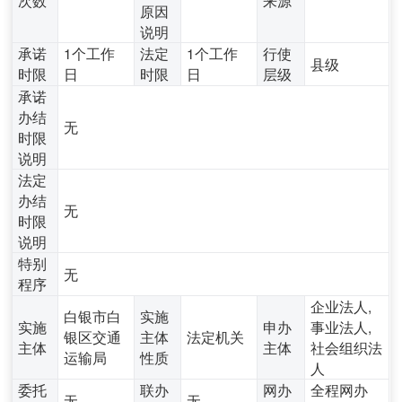
原因
说明
承诺
1个工作
法定
1个工作
行使
县级
时限
日
时限
日
层级
承诺
办结
无
时限
说明
法定
办结
无
时限
说明
特别
无
程序
企业法人,
白银市白
实施
实施
申办
事业法人,
银区交通
主体
法定机关
主体
主体
社会组织法
运输局
性质
人
委托
联办
网办
全程网办
无
无