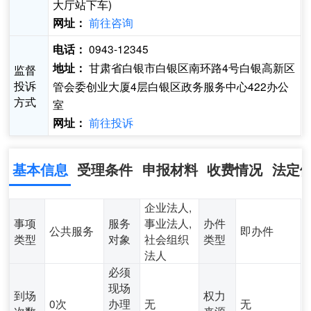
大厅站下车)
前往咨询
网址：
0943-12345
电话：
甘肃省白银市白银区南环路4号白银高新区
地址：
监督
投诉
管会委创业大厦4层白银区政务服务中心422办公
方式
室
前往投诉
网址：
基本信息
受理条件
申报材料
收费情况
法定
企业法人,
事项
服务
事业法人,
办件
公共服务
即办件
类型
对象
社会组织
类型
法人
必须
现场
到场
权力
0次
办理
无
无
次数
来源