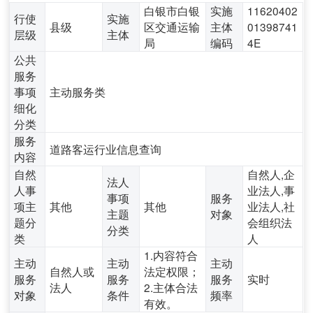
白银市白银
实施
11620402
行使
实施
县级
区交通运输
主体
01398741
层级
主体
局
编码
4E
公共
服务
事项
主动服务类
细化
分类
服务
道路客运行业信息查询
内容
自然
自然人,企
法人
人事
业法人,事
事项
服务
项主
其他
其他
业法人,社
主题
对象
题分
会组织法
分类
类
人
1.内容符合
主动
主动
主动
自然人或
法定权限；
服务
服务
服务
实时
法人
2.主体合法
对象
条件
频率
有效。