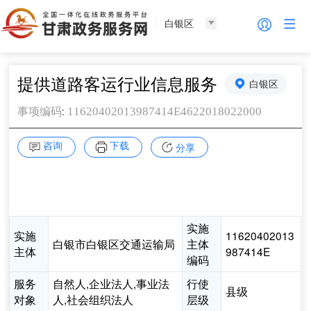
白银区
提供道路客运行业信息服务
白银区
:
11620402013987414E4622018022000
事项编码
咨询
下载
分享
实施
实施
11620402013
白银市白银区交通运输局
主体
主体
987414E
编码
服务
自然人,企业法人,事业法
行使
县级
对象
人,社会组织法人
层级