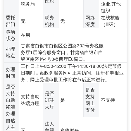
税务局
企业,其他
组织
委托
联办
网办
在线核验
无
无
部门
机构
深度
（Ⅲ级）
事项
在用
状态
甘肃省白银市白银区公园路302号办税服
办理
务厅1层综合服务窗口；甘肃省白银市白
地点
银区南环路4号3楼西厅E6窗口。
工作日上午8:30-12:00,下午14:30-18:00;法定节假
办理
日期间甘肃政务服务网可正常访问、注册和申报业
时间
务，网上受理审批工作将在节后正常进行。
是否
是否
支持
是否
支持自助
支持
自助
进驻
是
不支持
终端办理
网上
终端
大厅
支付
办理
自然
法人
人主
无
主题
税收财务