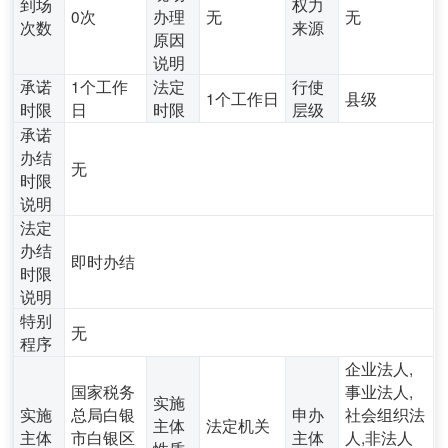
到场
权力
0次
办理
无
无
次数
来源
原因
说明
承诺
1个工作
法定
行使
1个工作日
县级
时限
日
时限
层级
承诺
办结
无
时限
说明
法定
办结
即时办结
时限
说明
特别
无
程序
企业法人,
国家税务
事业法人,
实施
实施
总局白银
申办
社会组织法
主体
法定机关
主体
市白银区
主体
人,非法人
性质