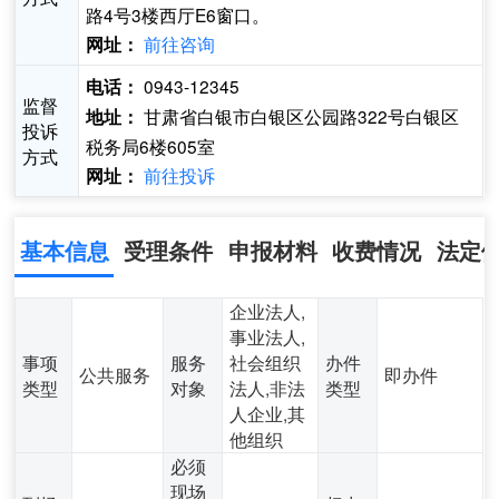
路4号3楼西厅E6窗口。
前往咨询
网址：
0943-12345
电话：
监督
甘肃省白银市白银区公园路322号白银区
地址：
投诉
税务局6楼605室
方式
前往投诉
网址：
基本信息
受理条件
申报材料
收费情况
法定
企业法人,
事业法人,
事项
服务
社会组织
办件
公共服务
即办件
类型
对象
法人,非法
类型
人企业,其
他组织
必须
现场