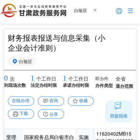
白银区
财务报表报送与信息采集（小
企业会计准则）
白银区
0
1
1
即办件
全省
次
个工作日
个工作日
到现场次数
法定办结时限
承诺办结时限
办件类型
通办范围
在线办理
咨询
收藏
下载
分享
简版指南
11620402MB15
受理
国家税务总局白银市白
实施