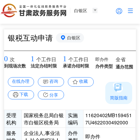
白银区
银税互动申请
白银区
0
1
1
即办件
全省
次
个工作日
个工作日
到现场次数
法定办结时限
承诺办结时限
办件类型
通办范围
在线办理
咨询
收藏
下载
分享
简版指南
受理
国家税务总局白银
实施
11620402MB159451
机构
市白银区税务局
编码
7U4622030492000
服务
企业法人,事业法
办件
即办件