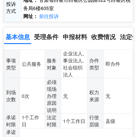
地址：
投诉
务局6楼605室
方式
前往投诉
网址：
基本信息
受理条件
申报材料
收费情况
法定
企业法人,
事项
服务
事业法人,
办件
公共服务
即办件
类型
对象
社会组织
类型
法人
必须
现场
到场
权力
0次
办理
无
无
次数
来源
原因
说明
承诺
1个工作
法定
行使
1个工作日
县级
时限
日
时限
层级
承诺