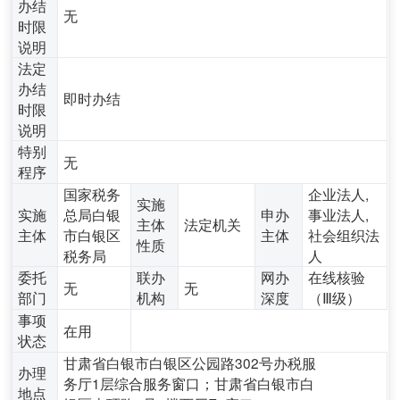
办结
无
时限
说明
法定
办结
即时办结
时限
说明
特别
无
程序
国家税务
企业法人,
实施
实施
总局白银
申办
事业法人,
主体
法定机关
主体
市白银区
主体
社会组织法
性质
税务局
人
委托
联办
网办
在线核验
无
无
部门
机构
深度
（Ⅲ级）
事项
在用
状态
甘肃省白银市白银区公园路302号办税服
办理
务厅1层综合服务窗口；甘肃省白银市白
地点