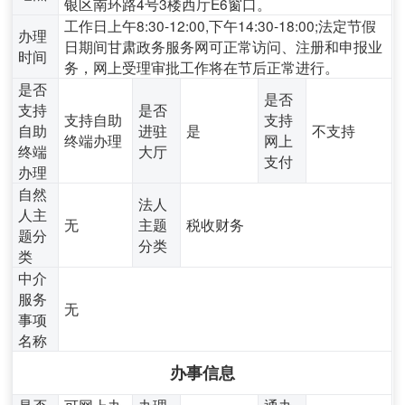
银区南环路4号3楼西厅E6窗口。
工作日上午8:30-12:00,下午14:30-18:00;法定节假
办理
日期间甘肃政务服务网可正常访问、注册和申报业
时间
务，网上受理审批工作将在节后正常进行。
是否
是否
支持
是否
支持自助
支持
自助
进驻
是
不支持
终端办理
网上
终端
大厅
支付
办理
自然
法人
人主
无
主题
税收财务
题分
分类
类
中介
服务
无
事项
名称
办事信息
是否
可网上办
办理
通办