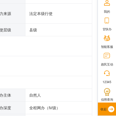
我的
力来源
法定本级行使
甘快办
使层级
县级
智能客服
政民互动
12345
办主体
自然人
信用查询
办深度
全程网办（Ⅳ级）
收起