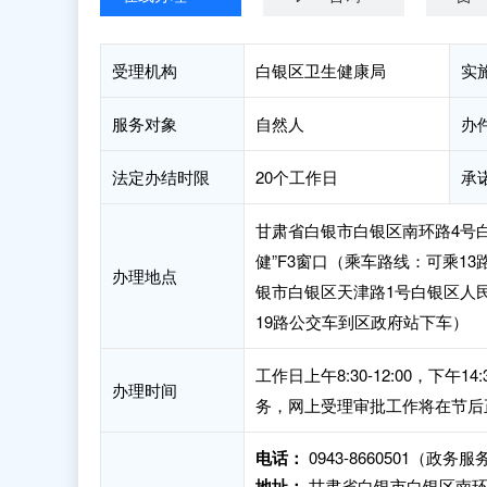
受理机构
白银区卫生健康局
实
服务对象
自然人
办
法定办结时限
20个工作日
承
甘肃省白银市白银区南环路4号
健”F3窗口（乘车路线：可乘1
办理地点
银市白银区天津路1号白银区人民
19路公交车到区政府站下车）
工作日上午8:30-12:00，下
办理时间
务，网上受理审批工作将在节后
电话：
0943-8660501（政务
地址：
甘肃省白银市白银区南环