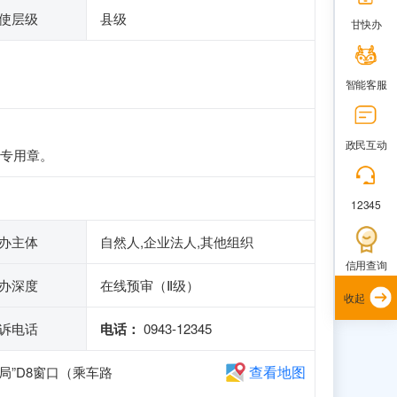
使层级
县级
甘快办
智能客服
政民互动
专用章。
12345
办主体
自然人,企业法人,其他组织
信用查询
办深度
在线预审（Ⅱ级）
收起
诉电话
电话：
0943-12345
查看地图
”D8窗口（乘车路