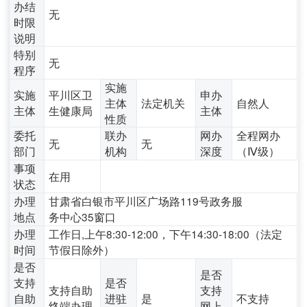
办结
无
时限
说明
特别
无
程序
实施
实施
平川区卫
申办
主体
法定机关
自然人
主体
生健康局
主体
性质
委托
联办
网办
全程网办
无
无
部门
机构
深度
（Ⅳ级）
事项
在用
状态
办理
甘肃省白银市平川区广场路119号政务服
地点
务中心35窗口
办理
工作日,上午8:30-12:00，下午14:30-18:00（法定
时间
节假日除外）
是否
是否
支持
是否
支持自助
支持
自助
进驻
是
不支持
终端办理
网上