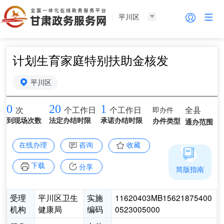
平川区
计划生育家庭特别扶助金核发
平川区
0
20
1
即办件
全县
次
个工作日
个工作日
到现场次数
法定办结时限
承诺办结时限
办件类型
通办范围
在线办理
咨询
收藏
下载
分享
简版指南
受理
平川区卫生
实施
11620403MB15621875400
机构
健康局
编码
0523005000