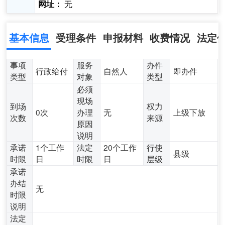
无
网址：
基本信息
受理条件
申报材料
收费情况
法定
事项
服务
办件
行政给付
自然人
即办件
类型
对象
类型
必须
现场
到场
权力
0次
办理
无
上级下放
次数
来源
原因
说明
承诺
1个工作
法定
20个工作
行使
县级
时限
日
时限
日
层级
承诺
办结
无
时限
说明
法定