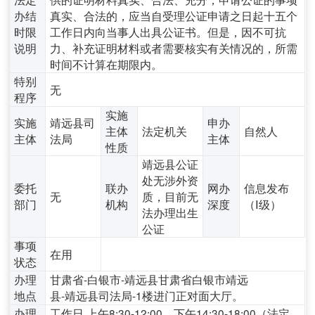
办结
真实、合法的，应当自受理公证申请之日起十五个
时限
工作日内向当事人出具公证书。但是，因不可抗
说明
力、补充证明材料或者需要核实有关情况的，所需
时间不计算在期限内。
特别
无
程序
实施
实施
靖远县司
申办
主体
法定机关
自然人
主体
法局
主体
性质
靖远县公证
处无涉外资
委托
联办
网办
信息发布
无
质，目前无
部门
机构
深度
（Ⅰ级）
法办理出生
公证
事项
在用
状态
办理
甘肃省-白银市-靖远县甘肃省白银市靖远
地点
县-靖远县司法局-1楼进门正对面大厅。
办理
工作日,上午8:30-12:00，下午14:30-18:00（法定