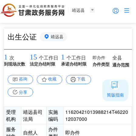
靖远县
出生公证
靖远县
1
15
1
即办件
全县
次
个工作日
个工作日
到现场次数
法定办结时限
承诺办结时限
办件类型
通办范围
咨询
收藏
下载
分享
简版指南
受理
靖远县司
实施
11620421013988214T46220
机构
法局
编码
12037000
服务
办件
自然人
即办件