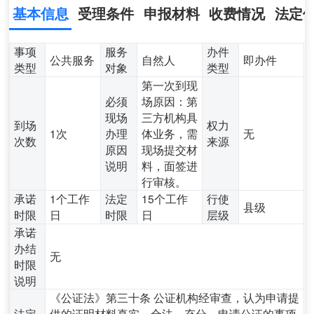
基本信息
受理条件
申报材料
收费情况
法定
事项
服务
办件
公共服务
自然人
即办件
类型
对象
类型
第一次到现
必须
场原因：第
现场
三方机构具
到场
权力
1次
办理
体业务，需
无
次数
来源
原因
现场提交材
说明
料，面签进
行审核。
承诺
1个工作
法定
15个工作
行使
县级
时限
日
时限
日
层级
承诺
办结
无
时限
说明
《公证法》第三十条 公证机构经审查，认为申请提
法定
供的证明材料真实、合法、充分，申请公证的事项