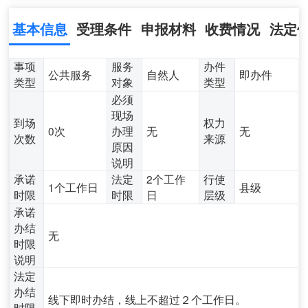
基本信息
受理条件
申报材料
收费情况
法定
事项
服务
办件
公共服务
自然人
即办件
类型
对象
类型
必须
现场
到场
权力
0次
办理
无
无
次数
来源
原因
说明
承诺
法定
2个工作
行使
1个工作日
县级
时限
时限
日
层级
承诺
办结
无
时限
说明
法定
办结
线下即时办结，线上不超过２个工作日。
时限