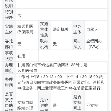
说明
特别
无
程序
实施
实施
靖远县医
申办
主体
法定机关
自然人
主体
疗保障局
主体
性质
委托
联办
网办
全程网办
无
无
部门
机构
深度
（Ⅳ级）
事项
在用
状态
办理
甘肃省白银市靖远县广场南路138号，靖
地点
远县医保局
工作日上午8：30-12：00，下午14：30-18.00.法
办理
定节假日期间甘肃政务服务网可正常访问、注册和
时间
申报业务，网上受理审批工作将在节后正常进行。
是否
是否
支持
是否
支持自助
支持
自助
进驻
是
不支持
终端办理
网上
终端
大厅