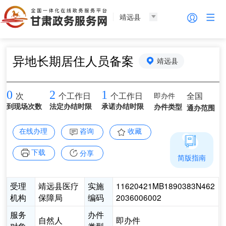
靖远县
异地长期居住人员备案
靖远县
0
2
1
即办件
全国
次
个工作日
个工作日
到现场次数
法定办结时限
承诺办结时限
办件类型
通办范围
在线办理
咨询
收藏
下载
分享
简版指南
受理
靖远县医疗
实施
11620421MB1890383N462
机构
保障局
编码
2036006002
服务
办件
自然人
即办件