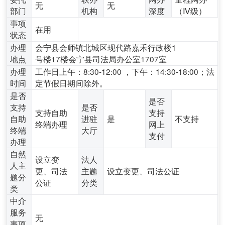
无
无
部门
机构
深度
（Ⅳ级）
事项
在用
状态
办理
会宁县会师镇北城区现代路嘉禾行政楼1
地点
号楼17楼会宁县司法局办公室1707室
办理
工作日上午：8:30-12:00 ，下午：14:30-18:00；法
时间
定节假日期间除外。
是否
是否
支持
是否
支持自助
支持
自助
进驻
是
不支持
终端办理
网上
终端
大厅
支付
办理
自然
设立变
法人
人主
更、司法
主题
设立变更、司法公证
题分
公证
分类
类
中介
服务
无
事项