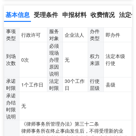
基本信息
受理条件
申报材料
收费情况
法定
事项
服务
办件
行政许可
企业法人
即办件
类型
对象
类型
必须
现场
到场
权力
法定本级
0次
办理
无
次数
来源
行使
原因
说明
承诺
法定
30个工作
行使
1个工作日
县级
时限
时限
日
层级
承诺
办结
无
时限
说明
《律师事务所管理办法》第三十二条
律师事务所在终止事由发生后，不得受理新的业