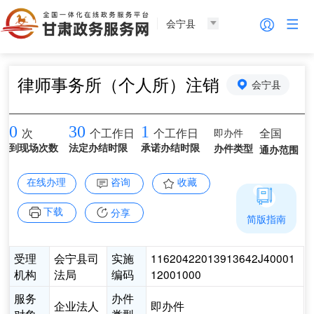
会宁县
律师事务所（个人所）注销
会宁县
0
30
1
即办件
全国
次
个工作日
个工作日
到现场次数
法定办结时限
承诺办结时限
办件类型
通办范围
在线办理
咨询
收藏
下载
分享
简版指南
受理
会宁县司
实施
11620422013913642J40001
机构
法局
编码
12001000
服务
办件
企业法人
即办件