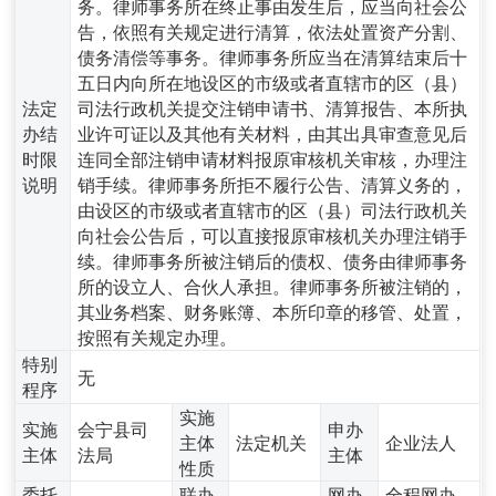
务。律师事务所在终止事由发生后，应当向社会公
告，依照有关规定进行清算，依法处置资产分割、
债务清偿等事务。律师事务所应当在清算结束后十
五日内向所在地设区的市级或者直辖市的区（县）
法定
司法行政机关提交注销申请书、清算报告、本所执
办结
业许可证以及其他有关材料，由其出具审查意见后
时限
连同全部注销申请材料报原审核机关审核，办理注
说明
销手续。律师事务所拒不履行公告、清算义务的，
由设区的市级或者直辖市的区（县）司法行政机关
向社会公告后，可以直接报原审核机关办理注销手
续。律师事务所被注销后的债权、债务由律师事务
所的设立人、合伙人承担。律师事务所被注销的，
其业务档案、财务账簿、本所印章的移管、处置，
按照有关规定办理。
特别
无
程序
实施
实施
会宁县司
申办
主体
法定机关
企业法人
主体
法局
主体
性质
委托
联办
网办
全程网办