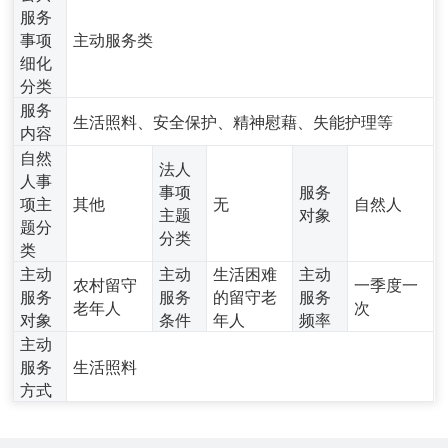
服务
事项
主动服务类
细化
分类
服务
生活照料、安全保护、精神慰藉、失能护理等
内容
自然
法人
人事
事项
服务
项主
其他
无
自然人
主题
对象
题分
分类
类
主动
主动
生活困难
主动
农村留守
一季度一
服务
服务
的留守老
服务
老年人
次
对象
条件
年人
频率
主动
服务
生活照料
方式