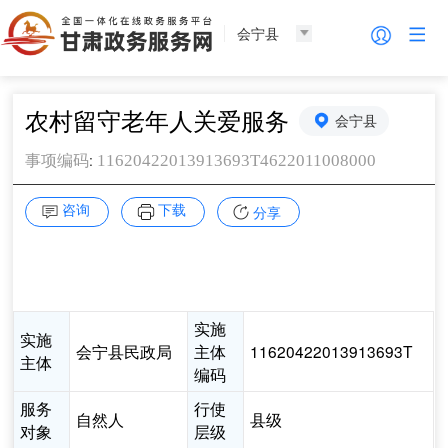
会宁县
农村留守老年人关爱服务
会宁县
:
11620422013913693T4622011008000
事项编码
咨询
下载
分享
实施
实施
会宁县民政局
主体
11620422013913693T
主体
编码
服务
行使
自然人
县级
对象
层级