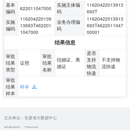
基本
实施主体编
11620422013913
622011047000
编码
码
693T
116204220139
11620422013913
实施
业务办理编
13693T462201
693T4622011047
编码
码
1047000
00001
结果信息
是否
审批
审批
结婚证、离
支持
不支持物
结果
证照
结果
婚证
物流
流快递
类型
名称
快递
审批
结果
样本
样本
主办单位：甘肃省大数据中心
邮政编码：730030