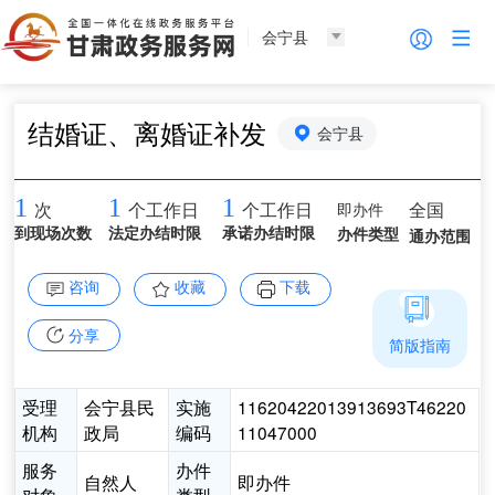
会宁县
结婚证、离婚证补发
会宁县
1
1
1
即办件
全国
次
个工作日
个工作日
到现场次数
法定办结时限
承诺办结时限
办件类型
通办范围
咨询
收藏
下载
分享
简版指南
受理
会宁县民
实施
11620422013913693T46220
机构
政局
编码
11047000
服务
办件
自然人
即办件