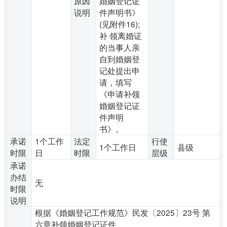
原因
婚姻登记证
说明
件声明书》
(见附件16);
补 领离婚证
的当事人亲
自到婚姻登
记处提出申
请，填写
《申请补领
婚姻登记证
件声明
书》。
承诺
1个工作
法定
行使
1个工作日
县级
时限
日
时限
层级
承诺
办结
无
时限
说明
根据《婚姻登记工作规范》民发〔2025〕23号 第
六章补领婚姻登记证件