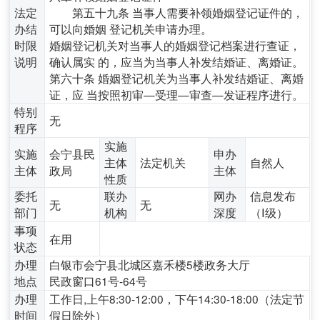
法定
第五十九条 当事人需要补领婚姻登记证件的，
办结
可以向婚姻 登记机关申请办理。
时限
婚姻登记机关对当事人的婚姻登记档案进行查证，
说明
确认属实 的，应当为当事人补发结婚证、离婚证。
第六十条 婚姻登记机关为当事人补发结婚证、离婚
证，应 当按照初审—受理—审查—发证程序进行。
特别
无
程序
实施
实施
会宁县民
申办
主体
法定机关
自然人
主体
政局
主体
性质
委托
联办
网办
信息发布
无
无
部门
机构
深度
（Ⅰ级）
事项
在用
状态
办理
白银市会宁县北城区嘉禾楼5楼政务大厅
地点
民政窗口61号-64号
办理
工作日,上午8:30-12:00，下午14:30-18:00（法定节
时间
假日除外）