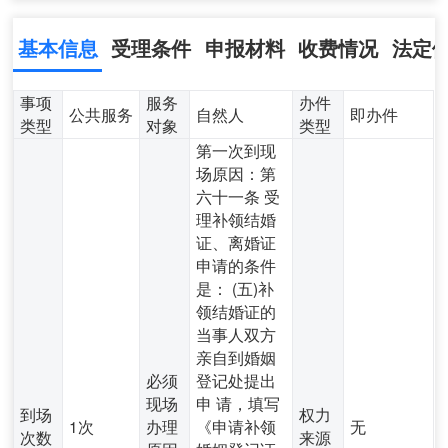
基本信息
受理条件
申报材料
收费情况
法定
事项
服务
办件
公共服务
自然人
即办件
类型
对象
类型
第一次到现
场原因：第
六十一条 受
理补领结婚
证、离婚证
申请的条件
是： (五)补
领结婚证的
当事人双方
亲自到婚姻
必须
登记处提出
现场
申 请，填写
到场
权力
1次
办理
《申请补领
无
次数
来源