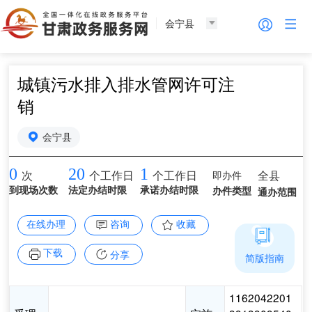
会宁县
城镇污水排入排水管网许可注
销
会宁县
0
20
1
即办件
全县
次
个工作日
个工作日
到现场次数
法定办结时限
承诺办结时限
办件类型
通办范围
在线办理
咨询
收藏
下载
分享
简版指南
1162042201