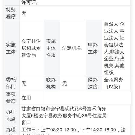
许可证。
特别
无
程序
自然人,企
业法人,事
业法人,社
会宁县住
实施
实施
申办
会组织法
房和城乡
主体
法定机关
主体
主体
人,非法人
建设局
性质
企业,行政
机关,其他
组织
委托
联办
网办
全程网办
无
无
部门
机构
深度
（Ⅳ级）
事项
在用
状态
甘肃省白银市会宁县现代路6号嘉禾商务
办理
大厦5楼会宁县政务服务中心36号住建局
地点
窗口
办理
工作日：上午08:30-12:00，下午14:30-18:00，法