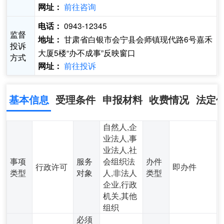
前往咨询
网址：
0943-12345
电话：
监督
甘肃省白银市会宁县会师镇现代路6号嘉禾
地址：
投诉
大厦5楼“办不成事”反映窗口
方式
前往投诉
网址：
基本信息
受理条件
申报材料
收费情况
法定
自然人,企
业法人,事
业法人,社
事项
服务
会组织法
办件
行政许可
即办件
类型
对象
人,非法人
类型
企业,行政
机关,其他
组织
必须