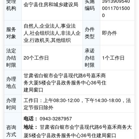
受理
实施
3913909540
会宁县住房和城乡建设局
机构
编码
0011701500
0
自然人,企业法人,事业法
服务
办件
人,社会组织法人,非法人企
即办件
对象
类型
业,行政机关,其他组织
法定
承诺
办结
20个工作日
办结
1个工作日
时限
时限
甘肃省白银市会宁县现代路6号嘉禾商
办理
务大厦5楼会宁县政务服务中心36号住
地点
建局窗口
办理
工作日：上午08:30-12:00，下午14:30-18:00，法
时间
定节假日除外
0943-3287957
电话：
甘肃省白银市会宁县现代路6号嘉禾商务大
咨询
地址：
方式
厦5楼会宁县政务服务中心36号住建局窗口