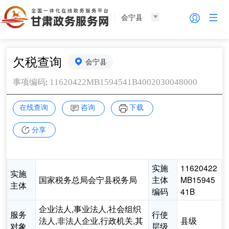
会宁县
欠税查询
会宁县
:
11620422MB1594541B4002030048000
事项编码
在线查询
咨询
下载
分享
实施
11620422
实施
国家税务总局会宁县税务局
主体
MB15945
主体
编码
41B
企业法人,事业法人,社会组织
服务
行使
法人,非法人企业,行政机关,其
县级
对象
层级