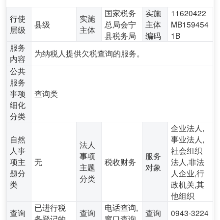
国家税务
实施
11620422
行使
实施
县级
总局会宁
主体
MB159454
层级
主体
县税务局
编码
1B
服务
为纳税人提供欠税查询的服务。
内容
公共
服务
事项
查询类
细化
分类
企业法人,
自然
事业法人,
法人
人事
社会组织
事项
服务
项主
无
税收财务
法人,非法
主题
对象
题分
人企业,行
分类
类
政机关,其
他组织
已进行税
电话查询,
查询
查询
查询
0943-3224
务登记的
窗口查询,