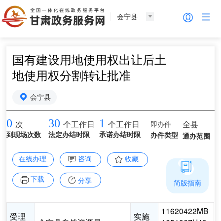
会宁县
国有建设用地使用权出让后土
地使用权分割转让批准
会宁县
0
30
1
即办件
全县
次
个工作日
个工作日
到现场次数
法定办结时限
承诺办结时限
办件类型
通办范围
在线办理
咨询
收藏
下载
分享
简版指南
11620422MB
受理
实施