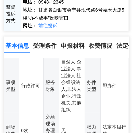
0943-12345
电话：
监督
甘肃省白银市会宁县现代路6号嘉禾大厦5
地址：
投诉
楼“办不成事”反映窗口
方式
前往投诉
网址：
基本信息
受理条件
申报材料
收费情况
法定
自然人,企
业法人,事
业法人,社
事项
服务
会组织法
办件
行政许可
即办件
类型
对象
人,非法人
类型
企业,行政
机关,其他
组织
必须
现场
到场
权力
法定本级行
0次
办理
无