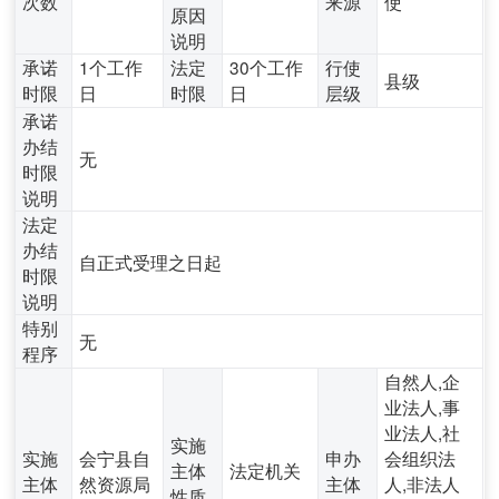
次数
来源
使
原因
说明
承诺
1个工作
法定
30个工作
行使
县级
时限
日
时限
日
层级
承诺
办结
无
时限
说明
法定
办结
自正式受理之日起
时限
说明
特别
无
程序
自然人,企
业法人,事
业法人,社
实施
实施
会宁县自
申办
会组织法
主体
法定机关
主体
然资源局
主体
人,非法人
性质