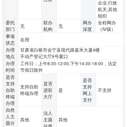
企业,行政
机关,其他
组织
委托
联办
网办
全程网办
无
无
部门
机构
深度
（Ⅳ级）
事项
在用
状态
办理
甘肃省白银市会宁县现代路嘉禾大厦4楼
地点
不动产登记大厅9号窗口
办理
工作日：上午8:30-12:00,下午14:30-18:00，法定
时间
节假日除外
是否
是否
支持
是否
支持自助
支持
自助
进驻
是
不支持
终端办理
网上
终端
大厅
支付
办理
自然
法人
人主
其他
主题
其他
题分
分类