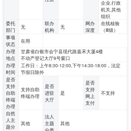
企业,行政
机关,其他
组织
委托
联办
网办
在线核验
无
无
部门
机构
深度
（Ⅲ级）
事项
在用
状态
办理
甘肃省白银市会宁县现代路嘉禾大厦4楼
地点
不动产登记大厅9号窗口
办理
工作日：上午8:30-12:00,下午14:30-18:00，法定
时间
节假日除外
是否
是否
支持
是否
支持自助
支持
自助
进驻
是
不支持
终端办理
网上
终端
大厅
支付
办理
自然
法人
人主
其他
主题
其他
题分
分类