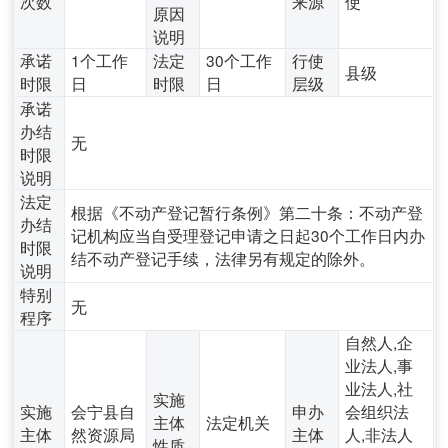
次数
来源
使
原因
说明
承诺
1个工作
法定
30个工作
行使
县级
时限
日
时限
日
层级
承诺
办结
无
时限
说明
法定
根据《不动产登记暂行条例》第二十条：不动产登
办结
记机构应当自受理登记申请之日起30个工作日内办
时限
结不动产登记手续，法律另有规定的除外。
说明
特别
无
程序
自然人,企
业法人,事
业法人,社
实施
实施
会宁县自
申办
会组织法
主体
法定机关
主体
然资源局
主体
人,非法人
性质