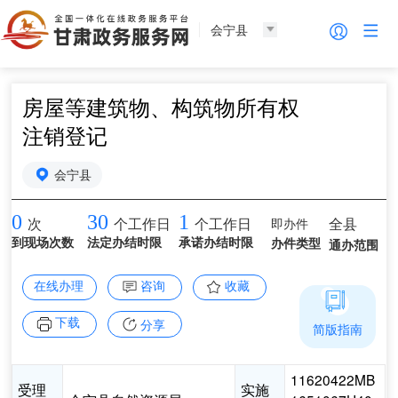
会宁县
房屋等建筑物、构筑物所有权
注销登记
会宁县
0
30
1
即办件
全县
次
个工作日
个工作日
到现场次数
法定办结时限
承诺办结时限
办件类型
通办范围
在线办理
咨询
收藏
下载
分享
简版指南
11620422MB
受理
实施