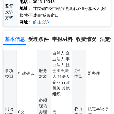
0943-12345
电话：
监督
甘肃省白银市会宁县现代路6号嘉禾大厦5
地址：
投诉
楼“办不成事”反映窗口
方式
前往投诉
网址：
基本信息
受理条件
申报材料
收费情况
法定
自然人,企
业法人,事
业法人,社
事项
服务
会组织法
办件
行政确认
即办件
类型
对象
人,非法人
类型
企业,行政
机关,其他
组织
必须
现场
到场
权力
法定本级行
0次
办理
无