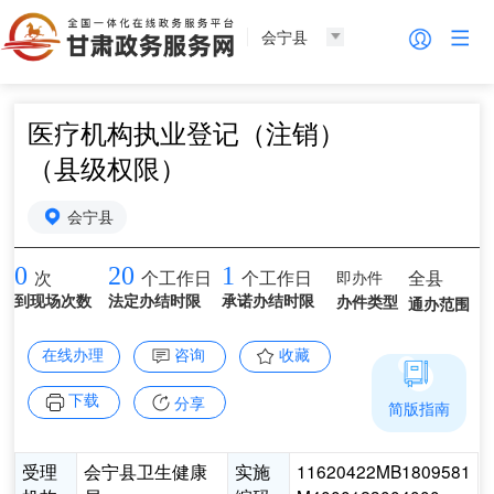
会宁县
医疗机构执业登记（注销）
（县级权限）
会宁县
0
20
1
即办件
全县
次
个工作日
个工作日
到现场次数
法定办结时限
承诺办结时限
办件类型
通办范围
在线办理
咨询
收藏
下载
分享
简版指南
受理
会宁县卫生健康
实施
11620422MB1809581