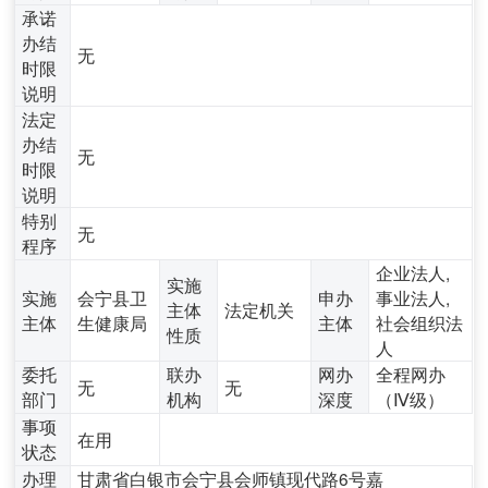
承诺
办结
无
时限
说明
法定
办结
无
时限
说明
特别
无
程序
企业法人,
实施
实施
会宁县卫
申办
事业法人,
主体
法定机关
主体
生健康局
主体
社会组织法
性质
人
委托
联办
网办
全程网办
无
无
部门
机构
深度
（Ⅳ级）
事项
在用
状态
办理
甘肃省白银市会宁县会师镇现代路6号嘉