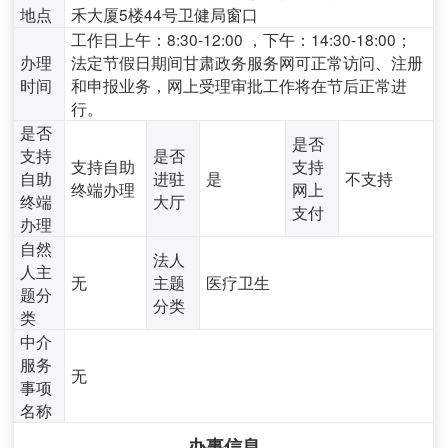
地点
禾大厦5楼44号卫健局窗口
工作日上午：8:30-12:00 ，下午：14:30-18:00；
办理
法定节假日期间甘肃政务服务网可正常访问、注册
时间
和申报业务，网上受理审批工作将在节后正常进
行。
是否
是否
支持
是否
支持自助
支持
自助
进驻
是
不支持
终端办理
网上
终端
大厅
支付
办理
自然
法人
人主
无
主题
医疗卫生
题分
分类
类
中介
服务
无
事项
名称
办事信息