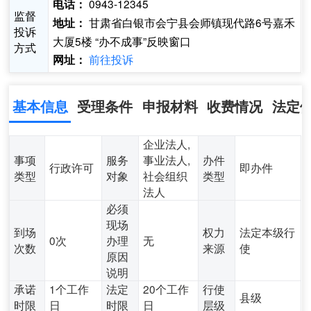
0943-12345
电话：
监督
甘肃省白银市会宁县会师镇现代路6号嘉禾
地址：
投诉
大厦5楼 “办不成事”反映窗口
方式
前往投诉
网址：
基本信息
受理条件
申报材料
收费情况
法定
企业法人,
事项
服务
事业法人,
办件
行政许可
即办件
类型
对象
社会组织
类型
法人
必须
现场
到场
权力
法定本级行
0次
办理
无
次数
来源
使
原因
说明
承诺
1个工作
法定
20个工作
行使
县级
时限
日
时限
日
层级