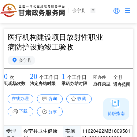
会宁县
医疗机构建设项目放射性职业
病防护设施竣工验收
会宁县
0
20
1
即办件
全县
次
个工作日
个工作日
到现场次数
法定办结时限
承诺办结时限
办件类型
通办范围
在线办理
咨询
收藏
下载
分享
简版指南
受理
会宁县卫生健康
实施
11620422MB1809581