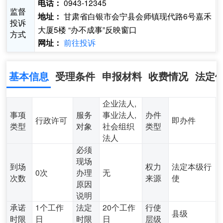
0943-12345
电话：
监督
甘肃省白银市会宁县会师镇现代路6号嘉禾
地址：
投诉
大厦5楼 “办不成事”反映窗口
方式
前往投诉
网址：
基本信息
受理条件
申报材料
收费情况
法定
企业法人,
事项
服务
事业法人,
办件
行政许可
即办件
类型
对象
社会组织
类型
法人
必须
现场
到场
权力
法定本级行
0次
办理
无
次数
来源
使
原因
说明
承诺
1个工作
法定
20个工作
行使
县级
时限
日
时限
日
层级