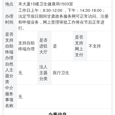
地点
禾大厦15楼卫生健康局1503室
工作日上午：8:30-12:00 ，下午：14:30-18:00；
办理
法定节假日期间甘肃政务服务网可正常访问、注册
时间
和申报业务，网上受理审批工作将在节后正常进
行。
是否
是否
支持
是否
支持自助
支持
自助
进驻
是
不支持
终端办理
网上
终端
大厅
支付
办理
自然
法人
人主
无
主题
医疗卫生
题分
分类
类
中介
服务
无
事项
名称
办事信息