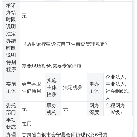
承诺
办结
无
时限
说明
法定
办结
《放射诊疗建设项目卫生审查管理规定》
时限
说明
特别
需要现场勘验,需要专家评审
程序
企业法人,
实施
实施
会宁县卫
申办
事业法人,
主体
法定机关
主体
生健康局
主体
社会组织法
性质
人
委托
联办
网办
全程网办
无
无
部门
机构
深度
（Ⅳ级）
事项
在用
状态
办理
甘肃省白银市会宁县会师镇现代路6号嘉