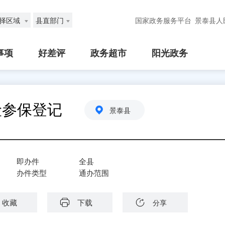
择区域
县直部门
国家政务服务平台
景泰县人
事项
好差评
政务超市
阳光政务
险参保登记
景泰县
即办件
全县
办件类型
通办范围
收藏
下载
分享