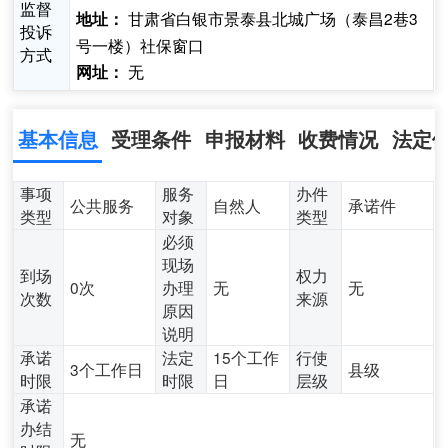
监督
甘肃省白银市景泰县北城广场（泰昌2巷3
地址：
投诉
号一楼）社保窗口
方式
无
网址：
基本信息
受理条件
申报材料
收费情况
法定
事项
服务
办件
公共服务
自然人
承诺件
类型
对象
类型
必须
现场
到场
权力
0次
办理
无
无
次数
来源
原因
说明
承诺
法定
15个工作
行使
3个工作日
县级
时限
时限
日
层级
承诺
办结
无