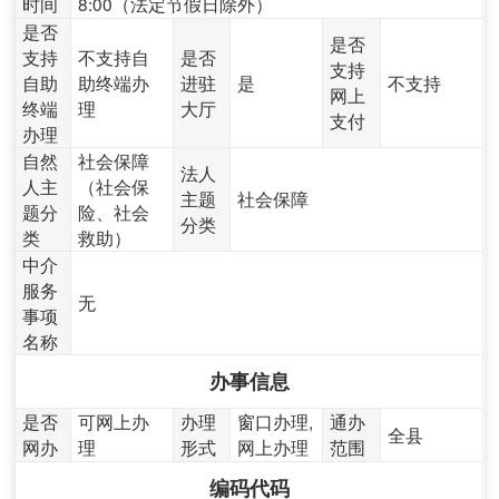
时间
8:00（法定节假日除外）
是否
是否
支持
不支持自
是否
支持
自助
助终端办
进驻
是
不支持
网上
终端
理
大厅
支付
办理
自然
社会保障
法人
人主
（社会保
主题
社会保障
题分
险、社会
分类
类
救助）
中介
服务
无
事项
名称
办事信息
是否
可网上办
办理
窗口办理,
通办
全县
网办
理
形式
网上办理
范围
编码代码