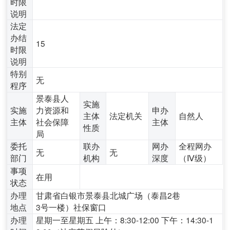
时限
说明
法定
办结
15
时限
说明
特别
无
程序
景泰县人
实施
实施
力资源和
申办
主体
法定机关
自然人
主体
社会保障
主体
性质
局
委托
联办
网办
全程网办
无
无
部门
机构
深度
（Ⅳ级）
事项
在用
状态
办理
甘肃省白银市景泰县北城广场（泰昌2巷
地点
3号一楼）社保窗口
办理
星期一至星期五 上午：8:30-12:00 下午：14:30-1