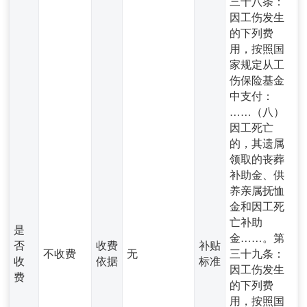
三十八条：
因工伤发生
的下列费
用，按照国
家规定从工
伤保险基金
中支付：
……（八）
因工死亡
的，其遗属
领取的丧葬
补助金、供
养亲属抚恤
金和因工死
亡补助
是
金……。第
否
收费
补贴
不收费
无
三十九条：
收
依据
标准
因工伤发生
费
的下列费
用，按照国