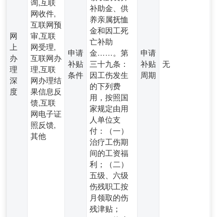
询,互联
补助金、供
网收件,
养亲属抚恤
互联网预
金和因工死
网
审,互联
亡补助
上
网受理,
申请
金……。第
申请
办
互联网办
补贴
三十九条：
补贴
无
理
理,互联
条件
因工伤发生
周期
深
网办理结
的下列费
度
果信息反
用，按照国
馈,互联
家规定由用
网电子证
人单位支
照反馈,
付：（一）
其他
治疗工伤期
间的工资福
利；（二）
五级、六级
伤残职工按
月领取的伤
残津贴；