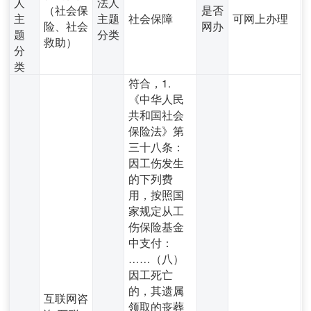
人
法人
（社会保
是否
主
主题
社会保障
可网上办理
险、社会
网办
题
分类
救助）
分
类
符合，1.
《中华人民
共和国社会
保险法》第
三十八条：
因工伤发生
的下列费
用，按照国
家规定从工
伤保险基金
中支付：
……（八）
因工死亡
的，其遗属
互联网咨
领取的丧葬