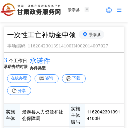
景泰县
一次性工亡补助金申领
景泰县
:
11620423013914100H4002014007027
事项编码
3
承诺件
个工作日
承诺办结时限
办件类型
在线办理
咨询
下载
分享
实施
实施
景泰县人力资源和社
1162042301391
主体
主体
会保障局
4100H
编码