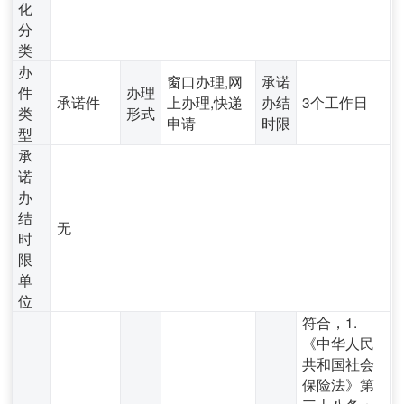
化
分
类
办
窗口办理,网
承诺
件
办理
承诺件
上办理,快递
办结
3个工作日
类
形式
申请
时限
型
承
诺
办
结
无
时
限
单
位
符合，1.
《中华人民
共和国社会
保险法》第