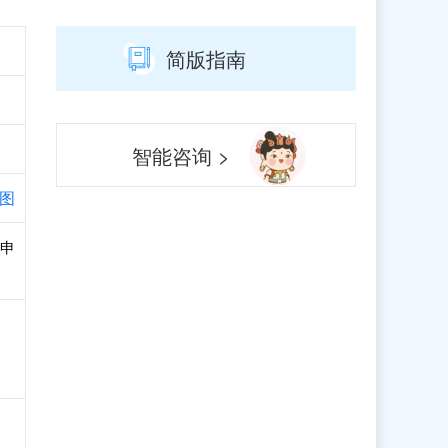
简版指南
智能咨询 >
图
和申