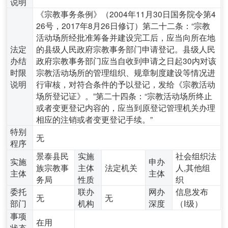
说明
《宗教事务条例》（2004年11月30日国务院令第4
26号，2017年8月26日修订）第二十二条：“宗教
活动场所经批准筹备并建设完工后，应当向所在地
法定
的县级人民政府宗教事务部门申请登记。县级人民
办结
政府宗教事务部门应当自收到申请之日起30内对该
时限
宗教活动场所的管理组织、规章制度建设等情况进
说明
行审核，对符合条件的予以登记，发给《宗教活动
场所登记证》。”第二十四条：“宗教活动场所终止
或者变更登记内容的，应当到原登记管理机关办理
相应的注销或者变更登记手续。”
特别
无
程序
景泰县民
实施
社会组织法
实施
申办
族宗教事
主体
法定机关
人,其他组
主体
主体
务局
性质
织
委托
联办
网办
信息发布
无
无
部门
机构
深度
（Ⅰ级）
事项
在用
状态