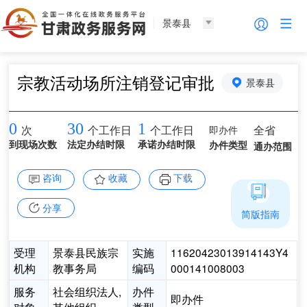
景泰县
宗教活动场所注销登记审批
景泰县
0
30
1
即办件
全省
次
个工作日
个工作日
到现场次数
法定办结时限
承诺办结时限
办件类型
通办范围
咨询
收藏
下载
分享
简版指南
受理
景泰县民族宗
实施
11620423013914143Y4
机构
教事务局
编码
000141008003
服务
社会组织法人,
办件
即办件