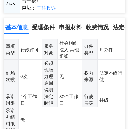
号一楼）
方式
前往投诉
网址：
基本信息
受理条件
申报材料
收费情况
法定
社会组织
事项
服务
办件
行政许可
法人,其他
即办件
类型
对象
类型
组织
必须
现场
到场
权力
法定本级行
0次
办理
无
次数
来源
使
原因
说明
承诺
1个工作
法定
30个工作
行使
县级
时限
日
时限
日
层级
承诺
办结
无
时限