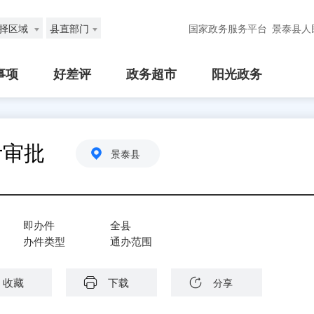
择区域
县直部门
国家政务服务平台
景泰县人
事项
好差评
政务超市
阳光政务
计审批
景泰县
即办件
全县
办件类型
通办范围
收藏
下载
分享