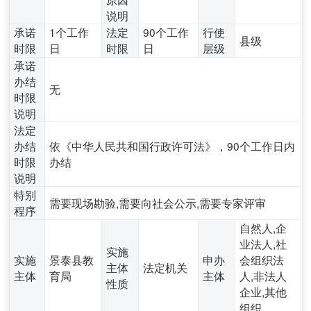
说明
承诺
1个工作
法定
90个工作
行使
县级
时限
日
时限
日
层级
承诺
办结
无
时限
说明
法定
办结
依《中华人民共和国行政许可法》，90个工作日内
时限
办结
说明
特别
需要现场勘验,需要向社会公示,需要专家评审
程序
自然人,企
业法人,社
实施
实施
景泰县教
申办
会组织法
主体
法定机关
主体
育局
主体
人,非法人
性质
企业,其他
组织