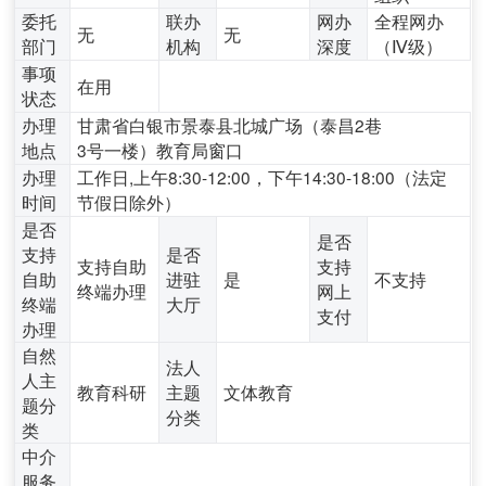
委托
联办
网办
全程网办
无
无
部门
机构
深度
（Ⅳ级）
事项
在用
状态
办理
甘肃省白银市景泰县北城广场（泰昌2巷
地点
3号一楼）教育局窗口
办理
工作日,上午8:30-12:00，下午14:30-18:00（法定
时间
节假日除外）
是否
是否
支持
是否
支持自助
支持
自助
进驻
是
不支持
终端办理
网上
终端
大厅
支付
办理
自然
法人
人主
教育科研
主题
文体教育
题分
分类
类
中介
服务