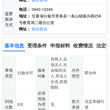
网址：
0943-12345
电话：
监督
甘肃省白银市景泰县一条山镇振兴路258
地址：
投诉
号教育局二楼办公室
方式
前往投诉
网址：
基本信息
受理条件
申报材料
收费情况
法定
自然人,企
业法人,社
事项
服务
会组织法
办件
行政许可
即办件
类型
对象
人,非法人
类型
企业,其他
组织
必须
现场
到场
权力
法定本级行
0次
办理
无
次数
来源
使
原因