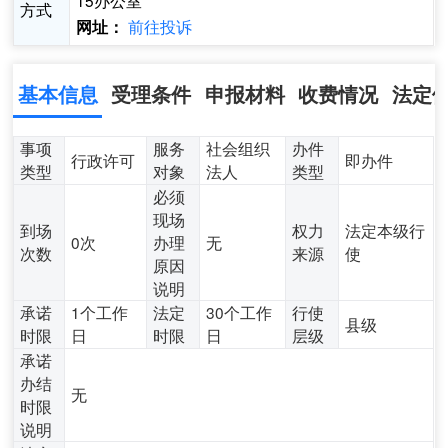
15办公室
方式
前往投诉
网址：
基本信息
受理条件
申报材料
收费情况
法定
事项
服务
社会组织
办件
行政许可
即办件
类型
对象
法人
类型
必须
现场
到场
权力
法定本级行
0次
办理
无
次数
来源
使
原因
说明
承诺
1个工作
法定
30个工作
行使
县级
时限
日
时限
日
层级
承诺
办结
无
时限
说明