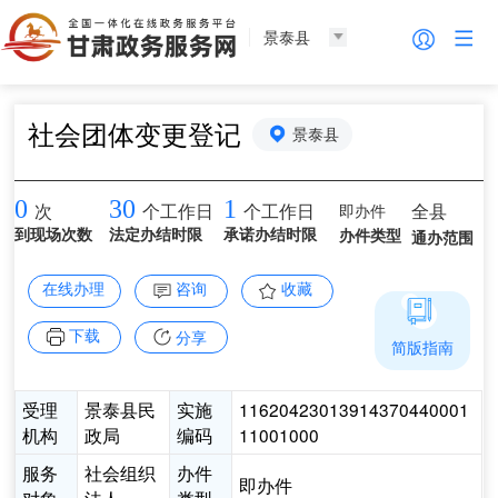
景泰县
社会团体变更登记
景泰县
0
30
1
即办件
全县
次
个工作日
个工作日
到现场次数
法定办结时限
承诺办结时限
办件类型
通办范围
在线办理
咨询
收藏
下载
分享
简版指南
受理
景泰县民
实施
11620423013914370440001
机构
政局
编码
11001000
服务
社会组织
办件
即办件