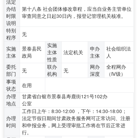
法定
办结
第十八条 社会团体修改章程，应当自业务主管单位
时限
审查同意之日起30日内，报登记管理机关核准。
说明
特别
无
程序
实施
实施
景泰县民
申办
社会组织法
主体
法定机关
主体
政局
主体
人
性质
委托
联办
网办
全程网办
无
无
部门
机构
深度
（Ⅳ级）
事项
在用
状态
办理
甘肃省白银市景泰县寿鹿街121号102办
地点
公室
工作日上午：8:30-12:00 ，下午：14:30-18:00；
办理
法定节假日期间甘肃政务服务网可正常访问、注册
时间
和申报业务，网上受理审批工作将在节后正常进
行。