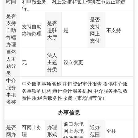
时间
和申报业务，网上受理审批工作将在节后正常进
行。
是否
是否
支持
是否
支持自助
支持
自助
进驻
是
不支持
终端办理
网上
终端
大厅
支付
办理
自然
法人
人主
无
主题
设立变更
题分
分类
类
中介
中介服务事项名称:注销登记审计报告 提供中介服
服务
务事项的机构:审计会计服务机构 中介服务事项收
事项
费性质:经营服务性收费（市场调节价）
名称
办事信息
窗口办理,
是否
可网上办
办理
通办
网上办理,
全县
网办
理
形式
范围
快递申请