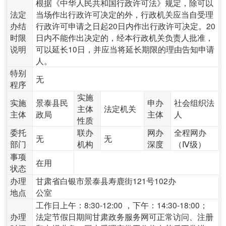
根据《中华人民共和国行政许可法》规定，除可以
法定
当场作出行政许可决定的外，行政机关应当自受理
办结
行政许可申请之日起‌20日内‌作出行政许可决定。20
时限
日内不能作出决定的，经本行政机关负责人批准，
说明
可以延长10日，并应当将延长期限的理由告知申请
人。
特别
无
程序
实施
实施
景泰县民
申办
社会组织法
主体
法定机关
主体
政局
主体
人
性质
委托
联办
网办
全程网办
无
无
部门
机构
深度
（Ⅳ级）
事项
在用
状态
办理
甘肃省白银市景泰县寿鹿街121号102办
地点
公室
工作日上午：8:30-12:00 ，下午：14:30-18:00；
办理
法定节假日期间甘肃政务服务网可正常访问、注册