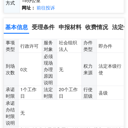
15办公室
方式
前往投诉
网址：
基本信息
受理条件
申报材料
收费情况
法定
事项
服务
社会组织
办件
行政许可
即办件
类型
对象
法人
类型
必须
现场
到场
权力
法定本级行
0次
办理
无
次数
来源
使
原因
说明
承诺
1个工作
法定
20个工作
行使
县级
时限
日
时限
日
层级
承诺
办结
无
时限
说明