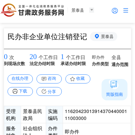
景泰县
民办非企业单位注销登记
景泰县
0
20
1
即办件
全县
次
个工作日
个工作日
到现场次数
法定办结时限
承诺办结时限
办件类型
通办范围
在线办理
咨询
收藏
下载
分享
简版指南
受理
景泰县民
实施
11620423013914370440001
机构
政局
编码
11003000
服务
社会组织
办件
即办件