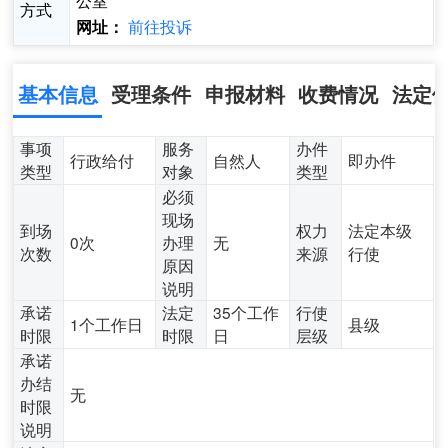
公室
方式
前往投诉
网址：
基本信息
受理条件
申报材料
收费情况
法定
事项
服务
办件
行政给付
自然人
即办件
类型
对象
类型
必须
现场
到场
权力
法定本级
0次
办理
无
次数
来源
行使
原因
说明
承诺
法定
35个工作
行使
1个工作日
县级
时限
时限
日
层级
承诺
办结
无
时限
说明