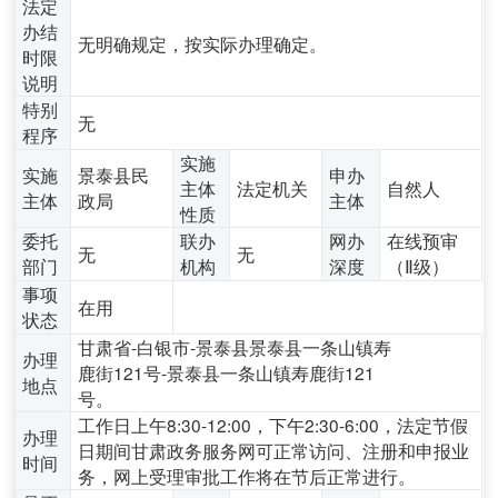
法定
办结
无明确规定，按实际办理确定。
时限
说明
特别
无
程序
实施
实施
景泰县民
申办
主体
法定机关
自然人
主体
政局
主体
性质
委托
联办
网办
在线预审
无
无
部门
机构
深度
（Ⅱ级）
事项
在用
状态
甘肃省-白银市-景泰县景泰县一条山镇寿
办理
鹿街121号-景泰县一条山镇寿鹿街121
地点
号。
工作日上午8:30-12:00，下午2:30-6:00，法定节假
办理
日期间甘肃政务服务网可正常访问、注册和申报业
时间
务，网上受理审批工作将在节后正常进行。