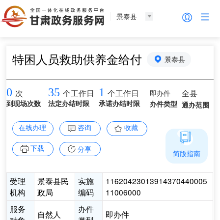
景泰县
特困人员救助供养金给付
景泰县
0
35
1
即办件
全县
次
个工作日
个工作日
到现场次数
法定办结时限
承诺办结时限
办件类型
通办范围
在线办理
咨询
收藏
下载
分享
简版指南
受理
景泰县民
实施
11620423013914370440005
机构
政局
编码
11006000
服务
办件
自然人
即办件