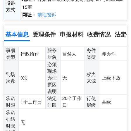
投诉
15室
方式
前往投诉
网址：
基本信息
受理条件
申报材料
收费情况
法定
事项
服务
办件
行政给付
自然人
即办件
类型
对象
类型
必须
现场
到场
权力
0次
办理
无
上级下放
次数
来源
原因
说明
承诺
法定
20个工作
行使
1个工作日
县级
时限
时限
日
层级
承诺
办结
无
时限