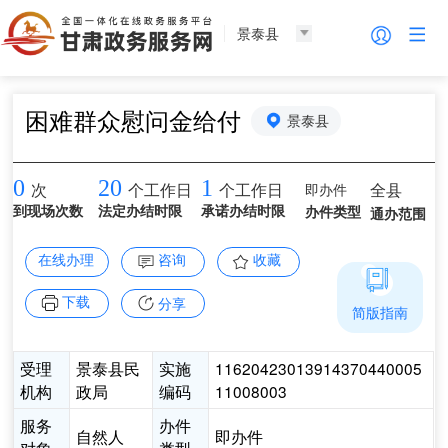
景泰县
困难群众慰问金给付
景泰县
0
20
1
即办件
全县
次
个工作日
个工作日
到现场次数
法定办结时限
承诺办结时限
办件类型
通办范围
在线办理
咨询
收藏
下载
分享
简版指南
受理
景泰县民
实施
11620423013914370440005
机构
政局
编码
11008003
服务
办件
自然人
即办件