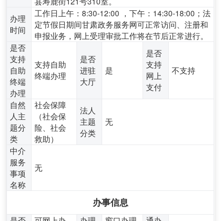
县寿鹿街121号310室。
工作日上午：8:30-12:00 ，下午：14:30-18:00；法
办理
定节假日期间甘肃政务服务网可正常访问、注册和
时间
申报业务，网上受理审批工作将在节后正常进行。
是否
是否
支持
是否
支持自助
支持
自助
进驻
是
不支持
终端办理
网上
终端
大厅
支付
办理
自然
社会保障
法人
人主
（社会保
主题
无
题分
险、社会
分类
类
救助）
中介
服务
无
事项
名称
办事信息
是否
可网上办
办理
窗口办理,
通办