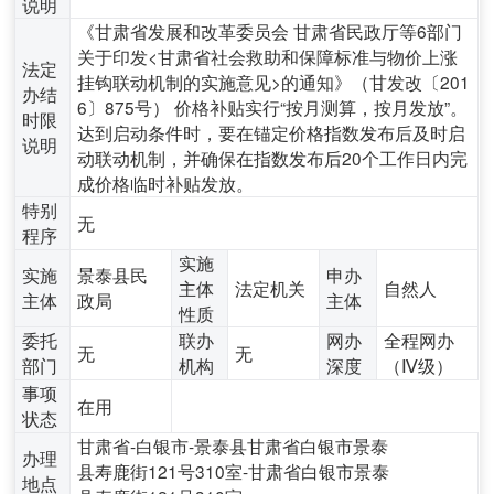
说明
《甘肃省发展和改革委员会 甘肃省民政厅等6部门
关于印发<甘肃省社会救助和保障标准与物价上涨
法定
挂钩联动机制的实施意见>的通知》（甘发改〔201
办结
6〕875号） 价格补贴实行“按月测算，按月发放”。
时限
达到启动条件时，要在锚定价格指数发布后及时启
说明
动联动机制，并确保在指数发布后20个工作日内完
成价格临时补贴发放。
特别
无
程序
实施
实施
景泰县民
申办
主体
法定机关
自然人
主体
政局
主体
性质
委托
联办
网办
全程网办
无
无
部门
机构
深度
（Ⅳ级）
事项
在用
状态
甘肃省-白银市-景泰县甘肃省白银市景泰
办理
县寿鹿街121号310室-甘肃省白银市景泰
地点