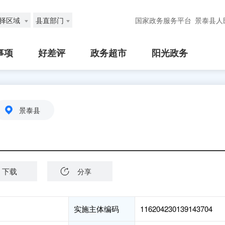
择区域
县直部门
国家政务服务平台
景泰县人
事项
好差评
政务超市
阳光政务
景泰县
下载
分享
实施主体编码
116204230139143704