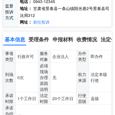
0943-12345
电话：
监督
甘肃省景泰县一条山镇阳光巷2号景泰县司
地址：
投诉
法局312
方式
前往投诉
网址：
基本信息
受理条件
申报材料
收费情况
法定
事项
服务
办件
行政许可
企业法人
即办件
类型
对象
类型
必须
现场
到场
权力
法定本级
0次
办理
无
次数
来源
行使
原因
说明
承诺
法定
行使
1个工作日
20个工作日
县级
时限
时限
层级
承诺
办结