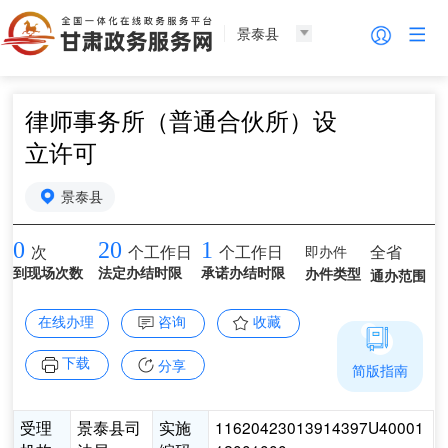
景泰县
律师事务所（普通合伙所）设
立许可
景泰县
0
20
1
即办件
全省
次
个工作日
个工作日
到现场次数
法定办结时限
承诺办结时限
办件类型
通办范围
在线办理
咨询
收藏
下载
分享
简版指南
受理
景泰县司
实施
11620423013914397U40001