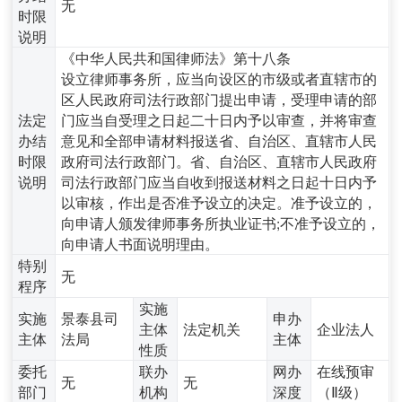
无
时限
说明
《中华人民共和国律师法》第十八条
设立律师事务所，应当向设区的市级或者直辖市的
区人民政府司法行政部门提出申请，受理申请的部
法定
门应当自受理之日起二十日内予以审查，并将审查
办结
意见和全部申请材料报送省、自治区、直辖市人民
时限
政府司法行政部门。省、自治区、直辖市人民政府
说明
司法行政部门应当自收到报送材料之日起十日内予
以审核，作出是否准予设立的决定。准予设立的，
向申请人颁发律师事务所执业证书;不准予设立的，
向申请人书面说明理由。
特别
无
程序
实施
实施
景泰县司
申办
主体
法定机关
企业法人
主体
法局
主体
性质
委托
联办
网办
在线预审
无
无
部门
机构
深度
（Ⅱ级）