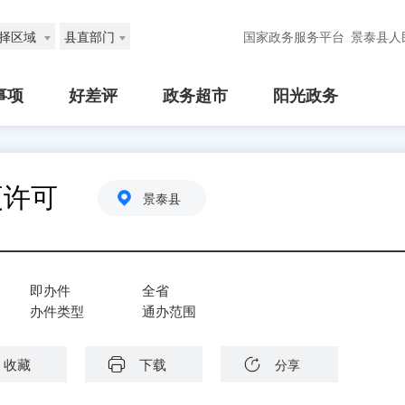
择区域
县直部门
国家政务服务平台
景泰县人
事项
好差评
政务超市
阳光政务
更许可
景泰县
即办件
全省
办件类型
通办范围
收藏
下载
分享