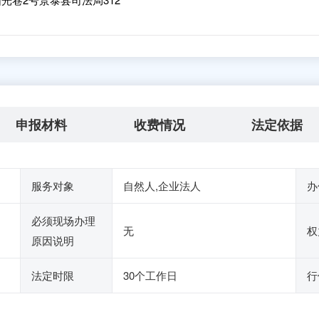
申报材料
收费情况
法定依据
服务对象
自然人,企业法人
办
必须现场办理
无
权
原因说明
法定时限
30个工作日
行