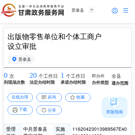
景泰县
出版物零售单位和个体工商户
设立审批
景泰县
0
20
1
即办件
全县
次
个工作日
个工作日
到现场次数
法定办结时限
承诺办结时限
办件类型
通办范围
在线办理
咨询
收藏
下载
分享
简版指南
受理
中共景泰县
实施
11620423013989567E40