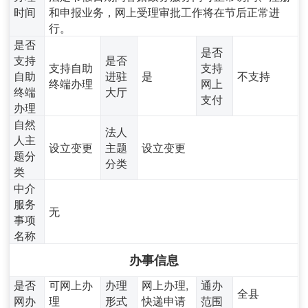
时间
和申报业务，网上受理审批工作将在节后正常进
行。
是否
是否
支持
是否
支持自助
支持
自助
进驻
是
不支持
终端办理
网上
终端
大厅
支付
办理
自然
法人
人主
设立变更
主题
设立变更
题分
分类
类
中介
服务
无
事项
名称
办事信息
是否
可网上办
办理
网上办理,
通办
全县
网办
理
形式
快递申请
范围