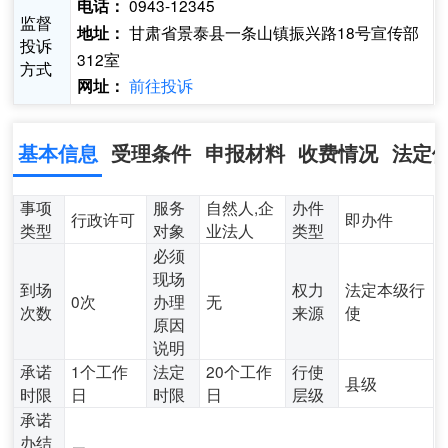
0943-12345
电话：
监督
甘肃省景泰县一条山镇振兴路18号宣传部
地址：
投诉
312室
方式
前往投诉
网址：
基本信息
受理条件
申报材料
收费情况
法定
事项
服务
自然人,企
办件
行政许可
即办件
类型
对象
业法人
类型
必须
现场
到场
权力
法定本级行
0次
办理
无
次数
来源
使
原因
说明
承诺
1个工作
法定
20个工作
行使
县级
时限
日
时限
日
层级
承诺
办结