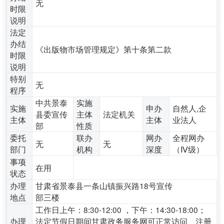
无
时限
说明
法定
办结
《出版物市场管理规定》第十条第二款
时限
说明
特别
无
程序
中共景泰
实施
实施
申办
自然人,企
县委宣传
主体
法定机关
主体
主体
业法人
部
性质
委托
联办
网办
全程网办
无
无
部门
机构
深度
（Ⅳ级）
事项
在用
状态
办理
甘肃省景泰县一条山镇振兴路18号宣传
地点
部三楼
工作日上午：8:30-12:00 ，下午：14:30-18:00；
办理
法定节假日期间甘肃政务服务网可正常访问、注册