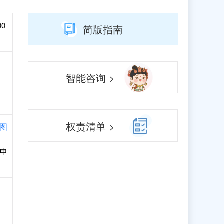
00
简版指南
智能咨询 >
权责清单 >
图
和申