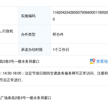
1162042343835079394000119002
实施编码
0
人,行政机
办件类型
即办件
承诺办结时限
1个工作日
查看地
昌2巷3号一楼水务局窗口
，下午：14:30-18:00；法定节假日期间甘肃政务服务网可正常访问、注册
节后正常进行。
广场泰昌2巷3号一楼水务局窗口