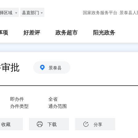
择区域
县直部门
国家政务服务平台
景泰县人
事项
好差评
政务超市
阳光政务
件审批
景泰县
即办件
全省
办件类型
通办范围
收藏
下载
分享