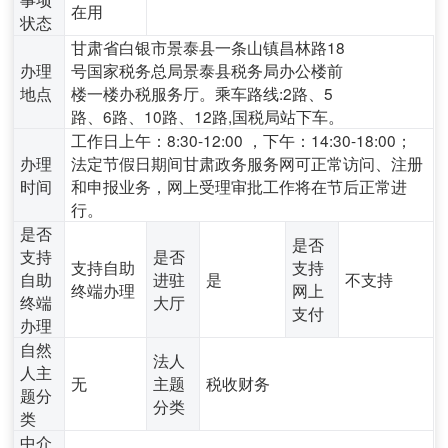
在用
状态
甘肃省白银市景泰县一条山镇昌林路18
办理
号国家税务总局景泰县税务局办公楼前
地点
楼一楼办税服务厅。乘车路线:2路、5
路、6路、10路、12路,国税局站下车。
工作日上午：8:30-12:00 ，下午：14:30-18:00；
办理
法定节假日期间甘肃政务服务网可正常访问、注册
时间
和申报业务，网上受理审批工作将在节后正常进
行。
是否
是否
支持
是否
支持自助
支持
自助
进驻
是
不支持
终端办理
网上
终端
大厅
支付
办理
自然
法人
人主
无
主题
税收财务
题分
分类
类
中介