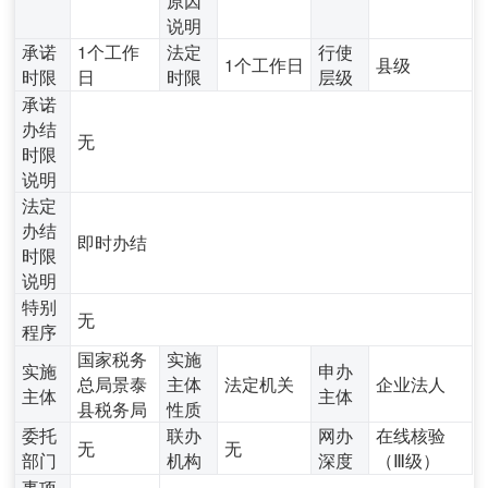
说明
承诺
1个工作
法定
行使
1个工作日
县级
时限
日
时限
层级
承诺
办结
无
时限
说明
法定
办结
即时办结
时限
说明
特别
无
程序
国家税务
实施
实施
申办
总局景泰
主体
法定机关
企业法人
主体
主体
县税务局
性质
委托
联办
网办
在线核验
无
无
部门
机构
深度
（Ⅲ级）
事项