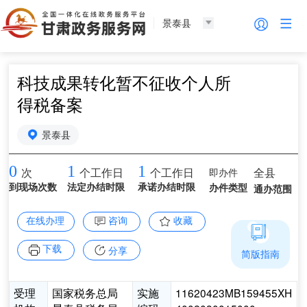
景泰县
科技成果转化暂不征收个人所
得税备案
景泰县
0
1
1
即办件
全县
次
个工作日
个工作日
到现场次数
法定办结时限
承诺办结时限
办件类型
通办范围
在线办理
咨询
收藏
下载
分享
简版指南
受理
国家税务总局
实施
11620423MB159455XH