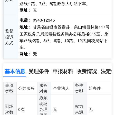
路线:1路、7路、8路,政务大厅站下车。
无
网址：
0943-12345
电话：
甘肃省白银市景泰县一条山镇昌林路117号
地址：
监督
国家税务总局景泰县税务局办公楼后楼315室。乘
投诉
车路线:2路、5路、6路、10路、12路,国税局站下
方式
车。
无
网址：
基本信息
受理条件
申报材料
收费情况
法定
事项
服务
办件
公共服务
企业法人
即办件
类型
对象
类型
必须
现场
到场
权力
0次
办理
无
无
次数
来源
原因