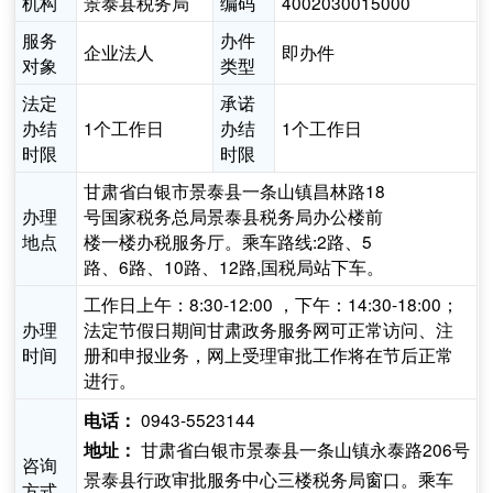
机构
景泰县税务局
编码
4002030015000
服务
办件
企业法人
即办件
对象
类型
法定
承诺
办结
1个工作日
办结
1个工作日
时限
时限
甘肃省白银市景泰县一条山镇昌林路18
办理
号国家税务总局景泰县税务局办公楼前
地点
楼一楼办税服务厅。乘车路线:2路、5
路、6路、10路、12路,国税局站下车。
工作日上午：8:30-12:00 ，下午：14:30-18:00；
办理
法定节假日期间甘肃政务服务网可正常访问、注
时间
册和申报业务，网上受理审批工作将在节后正常
进行。
0943-5523144
电话：
甘肃省白银市景泰县一条山镇永泰路206号
地址：
咨询
景泰县行政审批服务中心三楼税务局窗口。乘车
方式