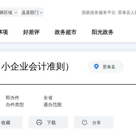
择区域
县直部门
国家政务服务平台
景泰县人
事项
好差评
政务超市
阳光政务
（小企业会计准则）
景泰县
即办件
全省
办件类型
通办范围
收藏
下载
分享