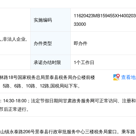
11620423MB159455XH400203
实施编码
33000
,非法人企业,
办件类型
即办件
承诺办结时限
1个工作日
查看地
林路18号国家税务总局景泰县税务局办公楼前楼
5路、6路、10路、12路,国税局站下车。
，下午：14:30-18:00；法定节假日期间甘肃政务服务网可正常访问、注册
节后正常进行。
山镇永泰路206号景泰县行政审批服务中心三楼税务局窗口。乘车路