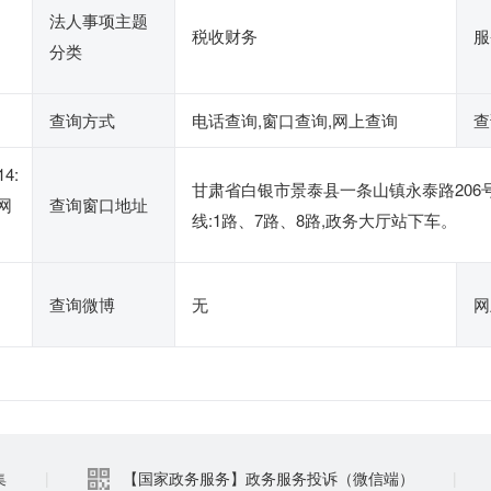
法人事项主题
税收财务
服
分类
查询方式
电话查询,窗口查询,网上查询
查
4:
甘肃省白银市景泰县一条山镇永泰路20
网
查询窗口地址
线:1路、7路、8路,政务大厅站下车。
查询微博
无
网
集
|
【国家政务服务】政务服务投诉（微信端）
|