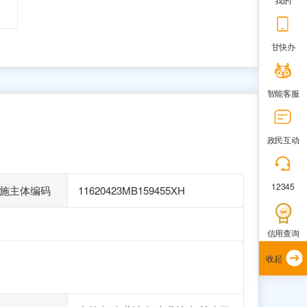
甘快办
智能客服
政民互动
12345
施主体编码
11620423MB159455XH
信用查询
收起