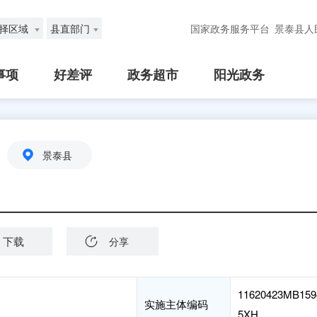
择区域
县直部门
国家政务服务平台
景泰县人
事项
好差评
政务超市
阳光政务
景泰县
下载
分享
11620423MB159
实施主体编码
5XH