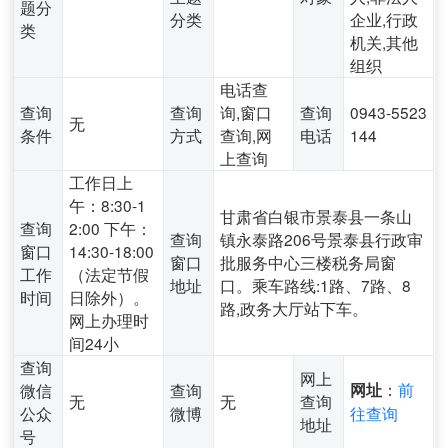
题分
分类
企业,行政
类
机关,其他
组织
电话查
查询
查询
询,窗口
查询
0943-5523
无
条件
方式
查询,网
电话
144
上查询
工作日上
午：8:30-1
甘肃省白银市景泰县一条山
查询
2:00 下午：
查询
镇永泰路206号景泰县行政审
窗口
14:30-18:00
窗口
批服务中心三楼税务局窗
工作
（法定节假
地址
口。乘车路线:1路、7路、8
时间
日除外）。
路,政务大厅站下车。
网上办理时
间24小
查询
网上
：
前
微信
查询
网址
无
无
查询
公众
微博
往查询
地址
号