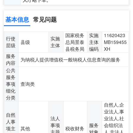
基本信息
常见问题
国家税务
实施
11620423
行使
实施
县级
总局景泰
主体
MB159455
层级
主体
县税务局
编码
XH
服务
为纳税人提供增值税一般纳税人信息查询的服务
内容
公共
服务
事项
查询类
细化
分类
自然人,企
业法人,事
自然
法人
业法人,社
人事
事项
服务
会组织法
项主
其他
税收财务
主题
对象
人,非法人