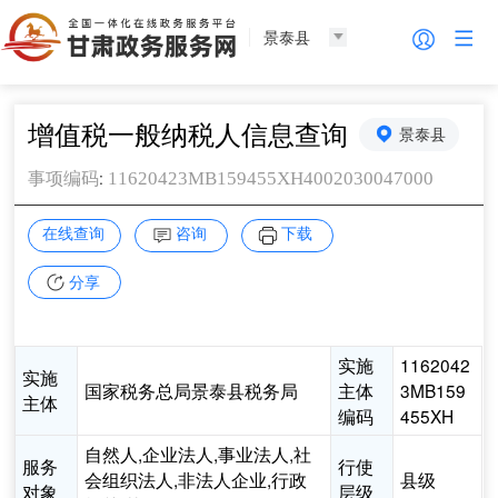
景泰县
增值税一般纳税人信息查询
景泰县
:
11620423MB159455XH4002030047000
事项编码
在线查询
咨询
下载
分享
实施
1162042
实施
国家税务总局景泰县税务局
主体
3MB159
主体
编码
455XH
自然人,企业法人,事业法人,社
服务
行使
会组织法人,非法人企业,行政
县级
对象
层级