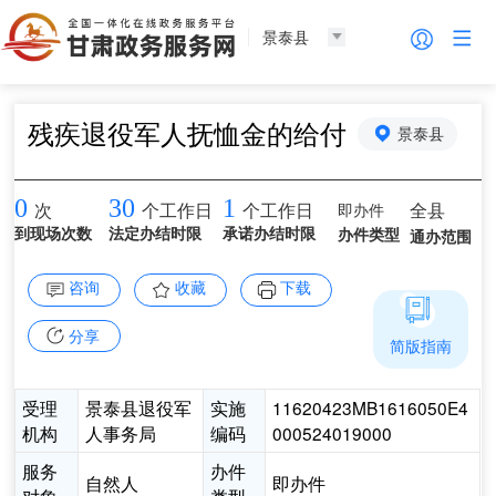
景泰县
残疾退役军人抚恤金的给付
景泰县
0
30
1
即办件
全县
次
个工作日
个工作日
到现场次数
法定办结时限
承诺办结时限
办件类型
通办范围
咨询
收藏
下载
分享
简版指南
受理
景泰县退役军
实施
11620423MB1616050E4
机构
人事务局
编码
000524019000
服务
办件
自然人
即办件