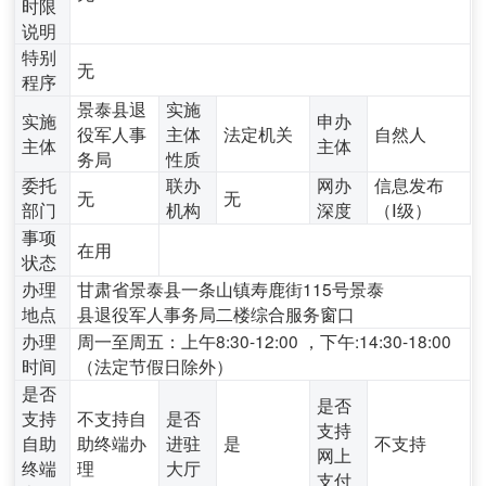
时限
说明
特别
无
程序
景泰县退
实施
实施
申办
役军人事
主体
法定机关
自然人
主体
主体
务局
性质
委托
联办
网办
信息发布
无
无
部门
机构
深度
（Ⅰ级）
事项
在用
状态
办理
甘肃省景泰县一条山镇寿鹿街115号景泰
地点
县退役军人事务局二楼综合服务窗口
办理
周一至周五：上午8:30-12:00 ，下午:14:30-18:00
时间
（法定节假日除外）
是否
是否
支持
不支持自
是否
支持
自助
助终端办
进驻
是
不支持
网上
终端
理
大厅
支付