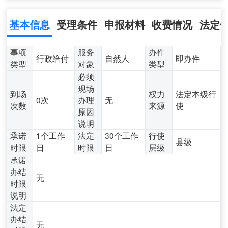
基本信息
受理条件
申报材料
收费情况
法定
事项
服务
办件
行政给付
自然人
即办件
类型
对象
类型
必须
现场
到场
权力
法定本级行
0次
办理
无
次数
来源
使
原因
说明
承诺
1个工作
法定
30个工作
行使
县级
时限
日
时限
日
层级
承诺
办结
无
时限
说明
法定
办结
无